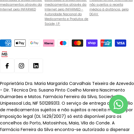
medicamentos através da
medicamentos através da
não sujeitos a receita
Internet pelo INFARMED
Internet pelo INFARMED -
médica à distância, pela
Autoridade Nacional do
DGAV.
Medicamento e Produtos de
Saúde, I.P.
Métodos
de
pagamento
Facebook
Instagram
Linkedin
Proprietária Dra. Maria Margarida Carvalhais Teixeira de Azevedo
- Dir. Técnica Dra. Susana Pinto Coelho Moreira Nascimento
Guimarães e Matos. Farmácia Ferreira da Silva, Sociedade
Unipessoal Lda, NIF 501289313. O serviço de entrega ao domicílio
de medicamentos sujeitos e não sujeitos a receita médica, por
imposição legal (DL 1429/2007) só está disponível para os
concelhos do Porto, Matosinhos, Maia, Vila do Conde. A
farmácia Ferreira da Silva encontra-se autorizada a dispensar