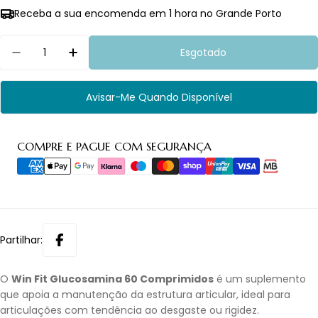
Receba a sua encomenda em 1 hora no Grande Porto
Quantidade
Esgotado
Diminuir Quantidade Para Win Fit Glucosamina
Aumentar Quantidade Para Win Fit G
Avisar-Me Quando Disponível
Métodos
COMPRE E PAGUE COM SEGURANÇA
de
pagamento
Partilhar:
O
Win Fit Glucosamina 60 Comprimidos
é um suplemento
que apoia a manutenção da estrutura articular, ideal para
articulações com tendência ao desgaste ou rigidez.