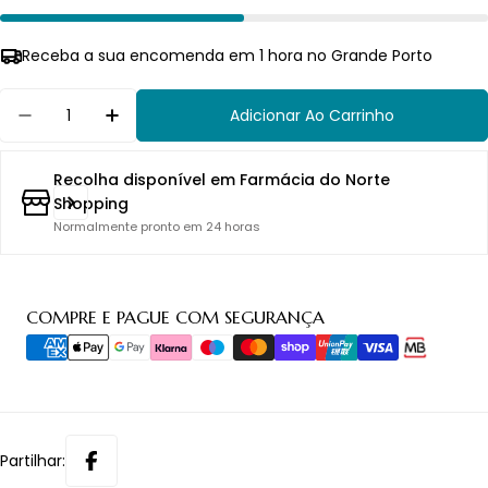
Receba a sua encomenda em 1 hora no Grande Porto
Quantidade
Adicionar Ao Carrinho
Diminuir Quantidade Para Uriage Age Protect 
Aumentar Quantidade Para Uriage Age
Recolha disponível em
Farmácia do Norte
Shopping
Normalmente pronto em 24 horas
Métodos
COMPRE E PAGUE COM SEGURANÇA
de
pagamento
Partilhar: