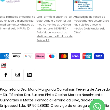
Esta Farmácia encontra-se
Esta Farmácia encontra-se
Autorização de venda de
autorizada a disponibilizar
autorizada a disponibilizar
medicamentos veterinários
medicamentos através da
medicamentos através da
não sujeitos a receita
Internet pelo INFARMED
Internet pelo INFARMED -
médica à distância, pela
Autoridade Nacional do
DGAV.
Medicamento e Produtos de
Saúde, I.P.
Métodos
de
pagamento
Facebook
Instagram
Linkedin
Proprietária Dra. Maria Margarida Carvalhais Teixeira de Azevedo
- Dir. Técnica Dra. Susana Pinto Coelho Moreira Nascimento
Guimarães e Matos. Farmácia Ferreira da Silva, Sociedade
Unipessoal Lda, NIF 501289313. O serviço de entrega ao domicílio