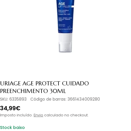
Abrir media 0 em modal
URIAGE AGE PROTECT CUIDADO
PREENCHIMENTO 30ML
SKU:
6335893
Código de barras:
3661434009280
Preço
34,99€
normal
Imposto incluído.
Envio
calculado no checkout.
Stock baixo