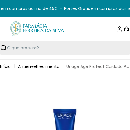
Saltar
s em compras acima de 45€
-
Portes Grátis em compras acima
para
o
conteúdo
C
Pesquisar
Início
Antienvelhecimento
Uriage Age Protect Cuidado Preenchimento 30ml
Saltar
para
informação
do
produto