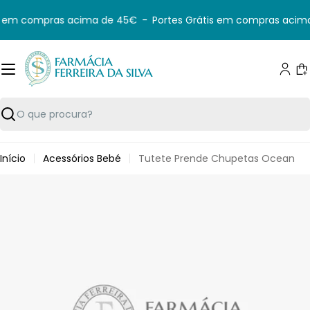
Saltar
s em compras acima de 45€
-
Portes Grátis em compras acima
para
o
conteúdo
C
Pesquisar
Início
Acessórios Bebé
Tutete Prende Chupetas Ocean
Saltar
para
informação
do
produto