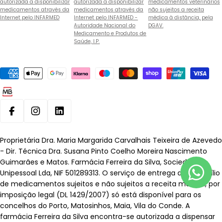
autorizada a disponibilizar
autorizada a disponibilizar
medicamentos veterinários
medicamentos através da
medicamentos através da
não sujeitos a receita
Internet pelo INFARMED
Internet pelo INFARMED -
médica à distância, pela
Autoridade Nacional do
DGAV.
Medicamento e Produtos de
Saúde, I.P.
Métodos
de
pagamento
Facebook
Instagram
Linkedin
Proprietária Dra. Maria Margarida Carvalhais Teixeira de Azevedo
- Dir. Técnica Dra. Susana Pinto Coelho Moreira Nascimento
Guimarães e Matos. Farmácia Ferreira da Silva, Sociedade
Unipessoal Lda, NIF 501289313. O serviço de entrega ao domicílio
de medicamentos sujeitos e não sujeitos a receita médica, por
imposição legal (DL 1429/2007) só está disponível para os
concelhos do Porto, Matosinhos, Maia, Vila do Conde. A
farmácia Ferreira da Silva encontra-se autorizada a dispensar