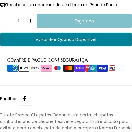
Receba a sua encomenda em 1 hora no Grande Porto
Quantidade
Esgotado
Diminuir Quantidade Para Tutete Prende Chup
Aumentar Quantidade Para Tutete Pr
Avisar-Me Quando Disponível
Métodos
COMPRE E PAGUE COM SEGURANÇA
de
pagamento
Partilhar:
Tutete Prende Chupetas Ocean é um porta-chupetas
antibacteriano de silicone flexível e seguro. Está indicado para
evitar a perda da chupeta do bebé e cumpre a Norma Europeia