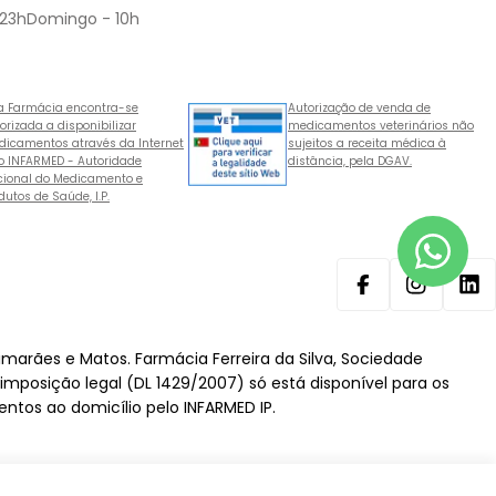
 23hDomingo - 10h
a Farmácia encontra-se
Autorização de venda de
orizada a disponibilizar
medicamentos veterinários não
icamentos através da Internet
sujeitos a receita médica à
o INFARMED - Autoridade
distância, pela DGAV.
ional do Medicamento e
dutos de Saúde, I.P.
Facebook
Instagram
Lin
imarães e Matos. Farmácia Ferreira da Silva, Sociedade
 imposição legal (DL 1429/2007) só está disponível para os
ntos ao domicílio pelo INFARMED IP.