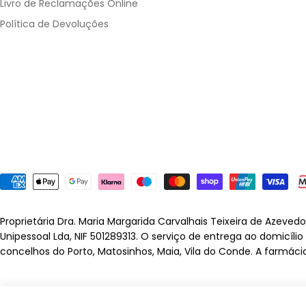
Livro de Reclamações Online
Política de Devoluções
Métodos
de
pagamento
Proprietária Dra. Maria Margarida Carvalhais Teixeira de Azeved
Unipessoal Lda, NIF 501289313. O serviço de entrega ao domicíli
concelhos do Porto, Matosinhos, Maia, Vila do Conde. A farmáci