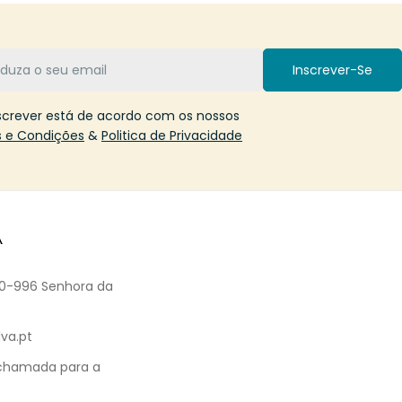
Inscrever-Se
screver está de acordo com os nossos
 e Condições
&
Politica de Privacidade
A
60-996 Senhora da
va.pt
 chamada para a