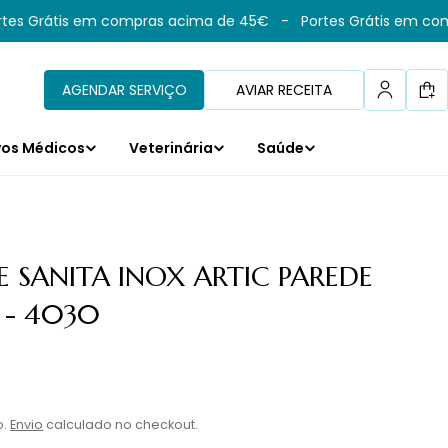
es Grátis em compras acima de 45€
-
Portes Grátis em com
AGENDAR SERVIÇO
AVIAR RECEITA
Car
vos Médicos
Veterinária
Saúde
 SANITA INOX ARTIC PAREDE
 - 4030
l
o.
Envio
calculado no checkout.