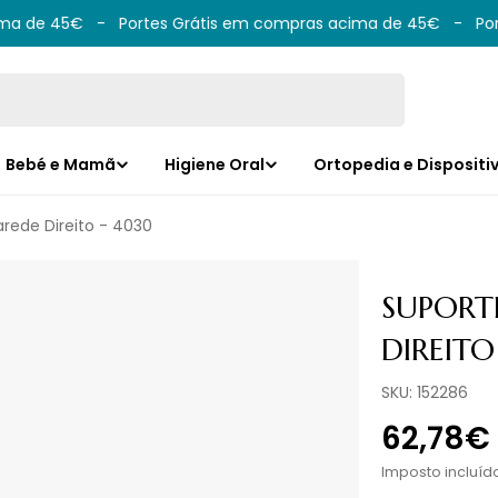
a de 45€
-
Portes Grátis em compras acima de 45€
-
Port
Bebé e Mamã
Higiene Oral
Ortopedia e Dispositi
arede Direito - 4030
SUPORTE
DIREITO
SKU:
152286
Preço
62,78€
norma
Imposto incluíd