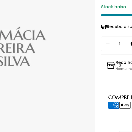
Stock baixo
Receba a s
Quantidade
Diminuir 
Recolh
Normalme
Métodos
COMPRE 
de
pagament