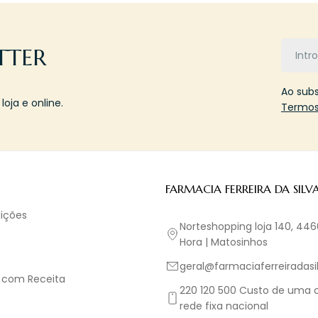
Email
TTER
Ao sub
oja e online.
Termos
FARMACIA FERREIRA DA SILV
ições
Norteshopping loja 140, 44
Hora | Matosinhos
geral@farmaciaferreiradasil
 com Receita
220 120 500 Custo de uma
rede fixa nacional