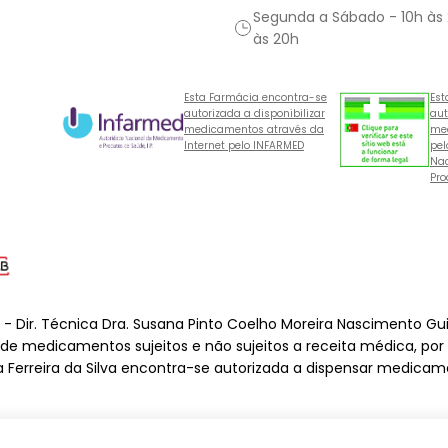
Segunda a Sábado - 10h às
às 20h
Esta Farmácia encontra-se
Est
autorizada a disponibilizar
aut
medicamentos através da
med
Internet pelo INFARMED
pel
Nac
Pro
o - Dir. Técnica Dra. Susana Pinto Coelho Moreira Nascimento Gu
o de medicamentos sujeitos e não sujeitos a receita médica, por
a Ferreira da Silva encontra-se autorizada a dispensar medicame