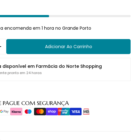
ua encomenda em 1 hora no Grande Porto
Adicionar Ao Carrinho
Quantidade Para Suporte Sanita Inox Artic Parede D
Aumentar Quantidade Para Suporte Sanita Inox Art
a disponível em
Farmácia do Norte Shopping
nte pronto em 24 horas
E PAGUE COM SEGURANÇA
o