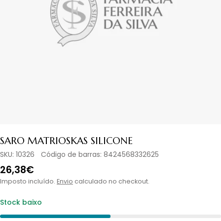
Abrir media em modal
SARO MATRIOSKAS SILICONE
SKU:
10326
Código de barras:
8424568332625
Preço
26,38€
normal
Imposto incluído.
Envio
calculado no checkout.
Stock baixo