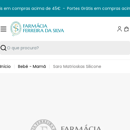
Saltar
is em compras acima de 45€
-
Portes Grátis em compras aci
para
o
conteúdo
C
Pesquisar
Início
Bebé - Mamã
Saro Matrioskas Silicone
Saltar
para
informação
do
produto