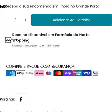
Receba a sua encomenda em 1 hora no Grande Porto
Quantidade
Adicionar Ao Carrinho
Diminuir Quantidade Para Saro Matrioskas Silic
Aumentar Quantidade Para Saro Matrio
Recolha disponível em
Farmácia do Norte
Shopping
Normalmente pronto em 24 horas
Métodos
COMPRE E PAGUE COM SEGURANÇA
de
pagamento
Partilhar: