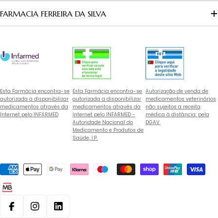
FARMACIA FERREIRA DA SILVA
Esta Farmácia encontra-se
Esta Farmácia encontra-se
Autorização de venda de
autorizada a disponibilizar
autorizada a disponibilizar
medicamentos veterinários
medicamentos através da
medicamentos através da
não sujeitos a receita
Internet pelo INFARMED
Internet pelo INFARMED -
médica à distância, pela
Autoridade Nacional do
DGAV.
Medicamento e Produtos de
Saúde, I.P.
Métodos
de
pagamento
Facebook
Instagram
Linkedin