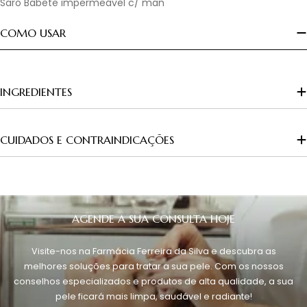
Saro Babete impermeável c/ man
COMO USAR
INGREDIENTES
CUIDADOS E CONTRAINDICAÇÕES
AGENDE A SUA CONSULTA HOJE
Visite-nos na Farmácia Ferreira da Silva e descubra as
melhores soluções para tratar a sua pele. Com os nossos
conselhos especializados e produtos de alta qualidade, a sua
pele ficará mais limpa, saudável e radiante!