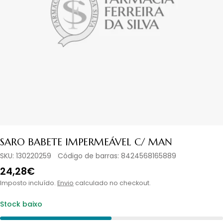
Abrir media em modal
SARO BABETE IMPERMEÁVEL C/ MAN
SKU:
130220259
Código de barras:
8424568165889
Preço
24,28€
normal
Imposto incluído.
Envio
calculado no checkout.
Stock baixo