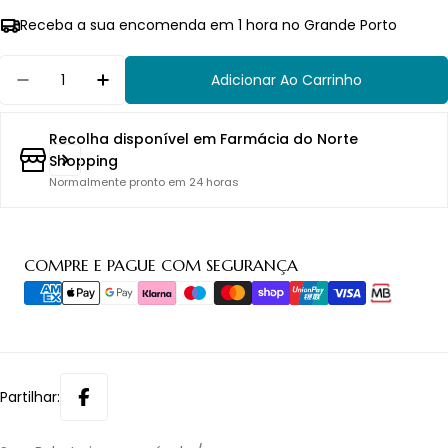
Receba a sua encomenda em 1 hora no Grande Porto
Quantidade
Adicionar Ao Carrinho
Diminuir Quantidade Para Saro Babete Imperm
Aumentar Quantidade Para Saro Babe
Recolha disponível em
Farmácia do Norte
Shopping
Normalmente pronto em 24 horas
Métodos
COMPRE E PAGUE COM SEGURANÇA
de
pagamento
Partilhar: