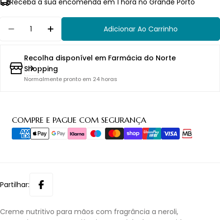
Receba a sua encomenda em 1 hora no Grande Porto
Quantidade
Adicionar Ao Carrinho
Diminuir Quantidade Para Roger &amp; Gallet
Aumentar Quantidade Para Roger &am
Recolha disponível em
Farmácia do Norte
Shopping
Normalmente pronto em 24 horas
Métodos
COMPRE E PAGUE COM SEGURANÇA
de
pagamento
Partilhar:
Creme nutritivo para mãos com fragrância a neroli,