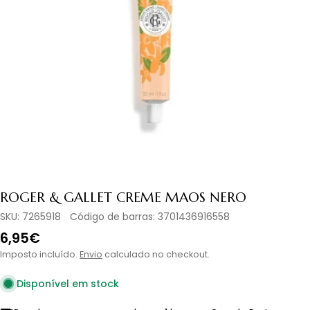
Abrir media 0 em modal
ROGER & GALLET CREME MAOS NERO
SKU:
7265918
Código de barras:
3701436916558
Preço
6,95€
normal
Imposto incluído.
Envio
calculado no checkout.
Disponível em stock