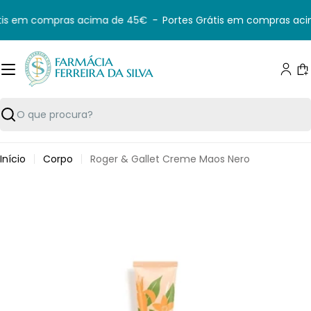
Saltar
tis em compras acima de 45€
-
Portes Grátis em compras aci
para
o
conteúdo
C
Pesquisar
Início
Corpo
Roger & Gallet Creme Maos Nero
Saltar
para
informação
do
produto