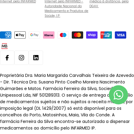
Internet pelo INFARMED
Internet pelo INFARMED -
médica à distância, pela
Autoridade Nacional do
DGAV.
Medicamento e Produtos de
Saúde, I.P.
Métodos
de
pagamento
Facebook
Instagram
Linkedin
Proprietária Dra. Maria Margarida Carvalhais Teixeira de Azevedo
- Dir. Técnica Dra. Susana Pinto Coelho Moreira Nascimento
Guimarães e Matos. Farmácia Ferreira da Silva, Sociedade
Unipessoal Lda, NIF 501289313. O serviço de entrega ao domicílio
de medicamentos sujeitos e não sujeitos a receita médica, por
imposição legal (DL 1429/2007) só está disponível para os
concelhos do Porto, Matosinhos, Maia, Vila do Conde. A
farmácia Ferreira da Silva encontra-se autorizada a dispensar
medicamentos ao domicílio pelo INFARMED IP.