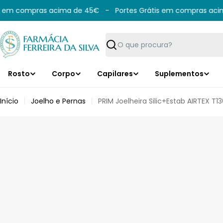
Saltar
 em compras acima de 45€
-
Portes Grátis em compras acima
para
o
conteúdo
Pesquisar
Rosto
Corpo
Capilares
Suplementos
Início
Joelho e Pernas
PRIM Joelheira Silic+Estab AIRTEX 
Saltar
para
informação
do
produto