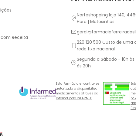
ições
Norteshopping loja 140, 44
Hora | Matosinhos
geral@farmaciaferreiradasil
 com Receita
220 120 500 Custo de uma
rede fixa nacional
Segunda a Sábado - 10h às
às 20h
Esta Farmácia encontra-se
Est
autorizada a disponibilizar
aut
medicamentos através da
med
Internet pelo INFARMED
pel
Nac
Pro