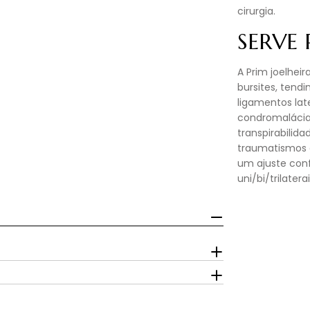
cirurgia.
SERVE
A Prim joelheira
bursites, tendin
ligamentos lat
condromalácia 
transpirabilid
traumatismos 
um ajuste conf
uni/bi/trilaterai