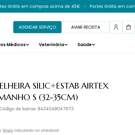
s Grátis em compras acima de 45€
-
Portes Grátis em comp
AGENDAR SERVIÇO
AVIAR RECEITA
Car
vos Médicos
Veterinária
Saúde
ELHEIRA SILIC+ESTAB AIRTEX
AMANHO S (32-35CM)
Código de barras:
8434048047673
l
o.
Envio
calculado no checkout.