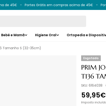
 de 45€
-
Portes Grátis em compras acima de 45€
-
Porte
Bebé e Mamã
Higiene Oral
Ortopedia e Dispositi
T136 Tamanho S (32-35cm)
Esgotado
PRIM JO
T136 T
SKU:
6164038
Preço
59,95€
norma
Imposto incluíd