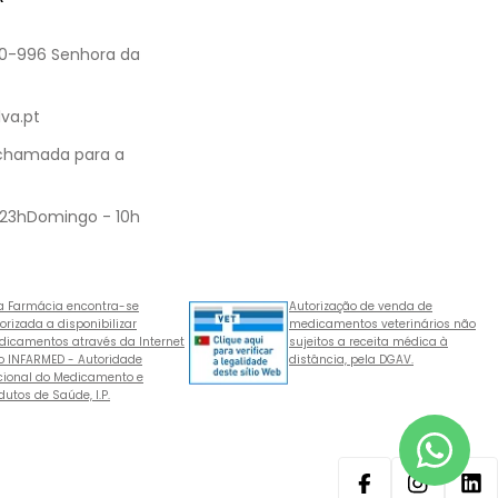
60-996 Senhora da
va.pt
 chamada para a
 23hDomingo - 10h
a Farmácia encontra-se
Autorização de venda de
orizada a disponibilizar
medicamentos veterinários não
icamentos através da Internet
sujeitos a receita médica à
o INFARMED - Autoridade
distância, pela DGAV.
ional do Medicamento e
dutos de Saúde, I.P.