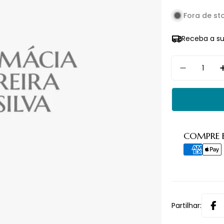
Fora de st
Receba a s
Quantidade
Diminuir
Métodos
COMPRE 
de
pagament
Partilhar: