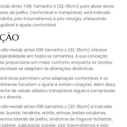
c+Estab Airtex T136 Tamanho S (32-35cm) para aliviar dores
esões de joelho. Confortável e transpirável, está indicado
tendinite, pós-traumatismos e pós-cirurgia, oferecendo
ulável e ajuste confortável.
IÇÃO
ra silic+estab airtex t136 tamanho s (32-35cm) oferece
nspirabilidade em todos os tamanhos. A sua conceção
lular proporciona um maior conforto, enquanto os tecidos
sticidade se adaptam às alterações dinâmicas.
natómicas permitem uma adaptação confortável, e os
rilaterais facultam o ajuste e evitam rotações. Além disso,
vente de veludo elástico transpirável regula a compressão
a o doente.
ra silic+estab airtex t136 tamanho s (32-35cm) é indicada
ar, bursite, tendinite, artrite, artrose, lesões rotulianas,
mentos laterais de joelho, síndrome de Osgood-Schlatter,
patelar, subluxação patelar, pós-traumatismos e pós-