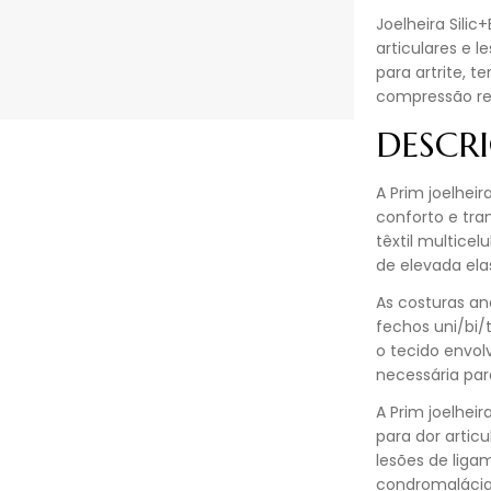
Joelheira Sili
articulares e l
para artrite, 
compressão reg
DESCR
A Prim joelhei
conforto e tra
têxtil multice
de elevada ela
As costuras a
fechos uni/bi/t
o tecido envol
necessária par
A Prim joelhei
para dor articul
lesões de liga
condromalácia 