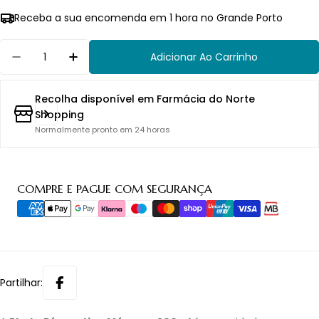
Receba a sua encomenda em 1 hora no Grande Porto
Quantidade
Adicionar Ao Carrinho
Diminuir Quantidade Para Phyto Reparação Má
Aumentar Quantidade Para Phyto Rep
Recolha disponível em
Farmácia do Norte
Shopping
Normalmente pronto em 24 horas
Métodos
COMPRE E PAGUE COM SEGURANÇA
de
pagamento
Partilhar: