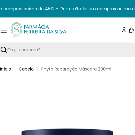
Saltar
m compras acima de 45€
-
Portes Grátis em compras acima d
para
o
conteúdo
C
Pesquisar
Início
Cabelo
Phyto Reparação Máscara 200ml
Saltar
para
informação
do
produto