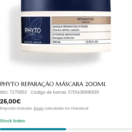
Abrir media 0 em modal
PHYTO REPARAÇÃO MÁSCARA 200ML
SKU:
7270553
Código de barras:
3701436916930
Preço
26,00€
normal
Imposto incluído.
Envio
calculado no checkout.
Stock baixo