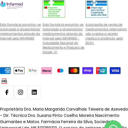
Esta Farmácia encontra-se
Esta Farmácia encontra-se
Autorização de venda de
autorizada a disponibilizar
autorizada a disponibilizar
medicamentos veterinários
medicamentos através da
medicamentos através da
não sujeitos a receita
Internet pelo INFARMED
Internet pelo INFARMED -
médica à distância, pela
Autoridade Nacional do
DGAV.
Medicamento e Produtos de
Saúde, I.P.
Métodos
de
pagamento
Facebook
Instagram
Linkedin
Proprietária Dra. Maria Margarida Carvalhais Teixeira de Azevedo
- Dir. Técnica Dra. Susana Pinto Coelho Moreira Nascimento
Guimarães e Matos. Farmácia Ferreira da Silva, Sociedade