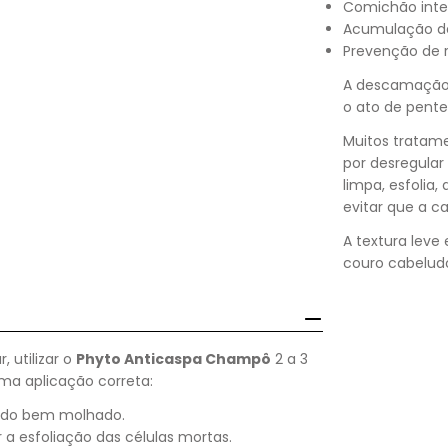
Comichão inten
Acumulação de 
Prevenção de r
A descamação v
o ato de pente
Muitos tratam
por desregular 
limpa, esfolia,
evitar que a c
A textura leve 
couro cabelud
 utilizar o
Phyto Anticaspa Champô
2 a 3
ma aplicação correta:
udo bem molhado.
 esfoliação das células mortas.