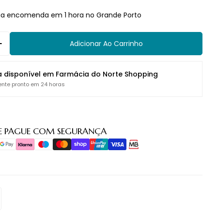
ua encomenda em 1 hora no Grande Porto
Adicionar Ao Carrinho
 Quantidade Para Phyto Anticaspa Champô 250ml
Aumentar Quantidade Para Phyto Anticaspa Cha
a disponível em
Farmácia do Norte Shopping
nte pronto em 24 horas
E PAGUE COM SEGURANÇA
o