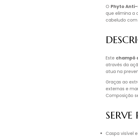
O
Phyto Anti
que elimina a 
cabeludo com 
DESCR
Este
champô a
através da ação
atua na preve
Graças ao extr
externas e ma
Composição se
SERVE
Caspa visível