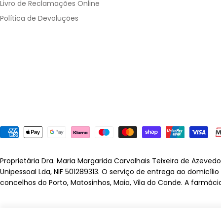
Livro de Reclamações Online
Política de Devoluções
Métodos
de
pagamento
Proprietária Dra. Maria Margarida Carvalhais Teixeira de Azeved
Unipessoal Lda, NIF 501289313. O serviço de entrega ao domicíli
concelhos do Porto, Matosinhos, Maia, Vila do Conde. A farmáci