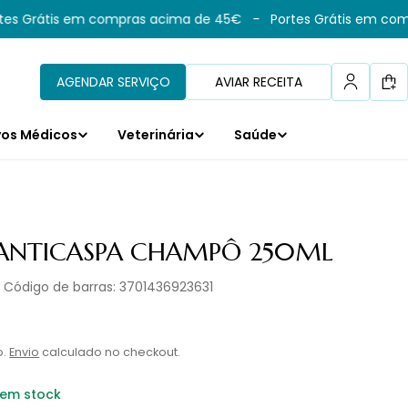
s Grátis em compras acima de 45€
-
Portes Grátis em comp
AGENDAR SERVIÇO
AVIAR RECEITA
Car
vos Médicos
Veterinária
Saúde
ANTICASPA CHAMPÔ 250ML
Código de barras:
3701436923631
l
o.
Envio
calculado no checkout.
 em stock