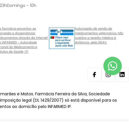
 23hDomingo - 10h
a Farmácia encontra-se
Autorização de venda de
orizada a disponibilizar
medicamentos veterinários não
icamentos através da Internet
sujeitos a receita médica à
o INFARMED - Autoridade
distância, pela DGAV.
ional do Medicamento e
dutos de Saúde, I.P.
Facebook
Instagram
Lin
imarães e Matos. Farmácia Ferreira da Silva, Sociedade
 imposição legal (DL 1429/2007) só está disponível para os
ntos ao domicílio pelo INFARMED IP.