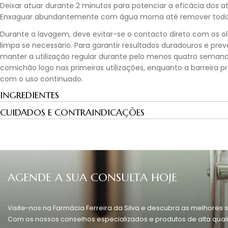
Deixar atuar durante 2 minutos para potenciar a eficácia dos ati
Enxaguar abundantemente com água morna até remover todos
Durante a lavagem, deve evitar-se o contacto direto com os 
limpa se necessário. Para garantir resultados duradouros e pr
manter a utilização regular durante pelo menos quatro seman
comichão logo nas primeiras utilizações, enquanto a barreira p
com o uso continuado.
INGREDIENTES
CUIDADOS E CONTRAINDICAÇÕES
AGENDE A SUA CONSULTA HOJE
Visite-nos na Farmácia Ferreira da Silva e descubra as melhores s
Com os nossos conselhos especializados e produtos de alta quali