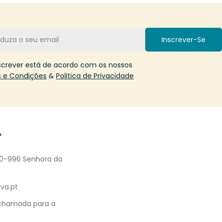
Inscrever-Se
screver está de acordo com os nossos
 e Condições
&
Politica de Privacidade
A
60-996 Senhora da
va.pt
 chamada para a