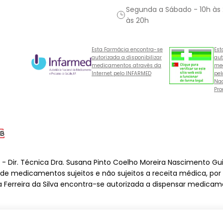
Segunda a Sábado - 10h às
às 20h
Esta Farmácia encontra-se
Est
autorizada a disponibilizar
aut
medicamentos através da
med
Internet pelo INFARMED
pel
Nac
Pro
o - Dir. Técnica Dra. Susana Pinto Coelho Moreira Nascimento Gu
o de medicamentos sujeitos e não sujeitos a receita médica, por
a Ferreira da Silva encontra-se autorizada a dispensar medicame