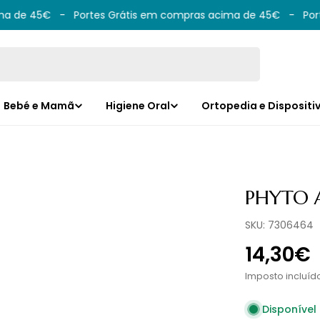
 de 45€
-
Portes Grátis em compras acima de 45€
-
Porte
Bebé e Mamã
Higiene Oral
Ortopedia e Dispositi
PHYTO 
SKU:
7306464
Preço
14,30€
norma
Imposto incluíd
Disponível