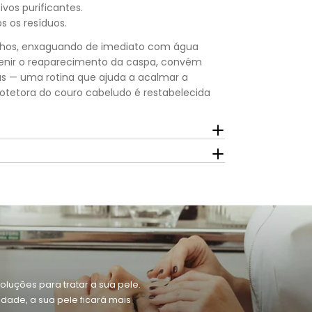
vos purificantes.
 os resíduos.
olhos, enxaguando de imediato com água
evenir o reaparecimento da caspa, convém
as — uma rotina que ajuda a acalmar a
rotetora do couro cabeludo é restabelecida
oluções para tratar a sua pele.
dade, a sua pele ficará mais