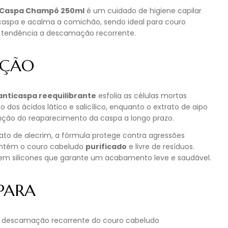
-Caspa Champô 250ml
é um cuidado de higiene capilar
caspa e acalma a comichão, sendo ideal para couro
tendência a descamação recorrente.
IÇÃO
nticaspa reequilibrante
esfolia as células mortas
 dos ácidos lático e salicílico, enquanto o extrato de aipo
nção do reaparecimento da caspa a longo prazo.
ato de alecrim, a fórmula protege contra agressões
ntém o couro cabeludo
purificado
e livre de resíduos.
m silicones que garante um acabamento leve e saudável.
 PARA
 e descamação recorrente do couro cabeludo