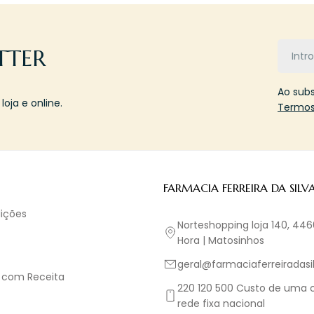
Email
TTER
Ao sub
oja e online.
Termos
FARMACIA FERREIRA DA SILV
ições
Norteshopping loja 140, 44
Hora | Matosinhos
geral@farmaciaferreiradasil
 com Receita
220 120 500 Custo de uma
rede fixa nacional