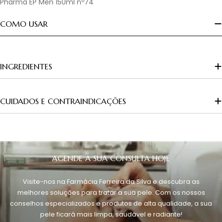
Pharma EP Men 150ml nº74
COMO USAR
INGREDIENTES
CUIDADOS E CONTRAINDICAÇÕES
AGENDE A SUA CONSULTA HOJE
Visite-nos na Farmácia Ferreira da Silva e descubra as
melhores soluções para tratar a sua pele. Com os nossos
conselhos especializados e produtos de alta qualidade, a sua
pele ficará mais limpa, saudável e radiante!