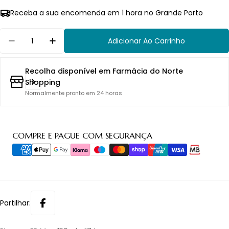
Receba a sua encomenda em 1 hora no Grande Porto
Quantidade
Adicionar Ao Carrinho
Diminuir Quantidade Para Pharma EP Men 150ml
Aumentar Quantidade Para Pharma EP
Recolha disponível em
Farmácia do Norte
Shopping
Normalmente pronto em 24 horas
Métodos
COMPRE E PAGUE COM SEGURANÇA
de
pagamento
Partilhar: