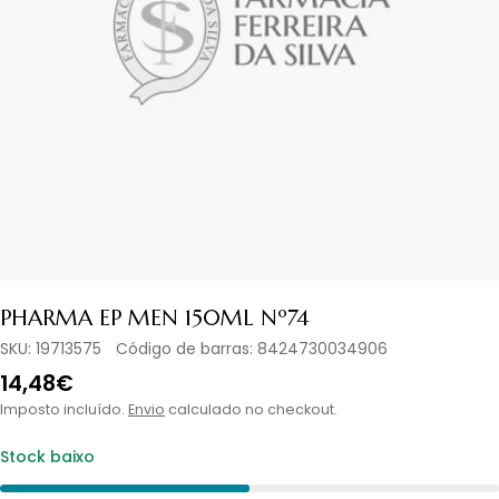
Abrir media em modal
PHARMA EP MEN 150ML Nº74
SKU:
19713575
Código de barras:
8424730034906
Preço
14,48€
normal
Imposto incluído.
Envio
calculado no checkout.
Stock baixo