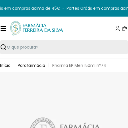
Saltar
tis em compras acima de 45€
-
Portes Grátis em compras aci
para
o
conteúdo
C
Pesquisar
Início
Parafarmácia
Pharma EP Men 150ml nº74
Saltar
para
informação
do
produto