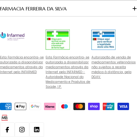
FARMACIA FERREIRA DA SILVA
Esta Farmácia encontra-se
Esta Farmácia encontra-se
Autorização de venda de
autorizada a disponibilizar
autorizada a disponibilizar
medicamentos veterinários
medicamentos através da
medicamentos através da
não sujeitos a receita
Internet pelo INFARMED
Internet pelo INFARMED -
médica à distância, pela
Autoridade Nacional do
DGAV.
Medicamento e Produtos de
Saúde, I.P.
Métodos
de
pagamento
Facebook
Instagram
Linkedin