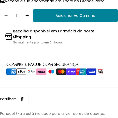
Receba a sua encomenda em 1 hora no Grande Porto
Quantidade
Adicionar Ao Carrinho
Diminuir Quantidade Para Panadol Extra 500
Aumentar Quantidade Para Panadol 
Recolha disponível em
Farmácia do Norte
Shopping
Normalmente pronto em 24 horas
Métodos
COMPRE E PAGUE COM SEGURANÇA
de
pagamento
Partilhar:
Panadol Extra está indicado para aliviar dores de cabeça,