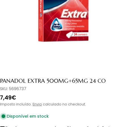
Abrir media 0 em modal
PANADOL EXTRA 500MG+65MG 24 CO
SKU:
5696737
Preço
7,49€
normal
Imposto incluído.
Envio
calculado no checkout.
Disponível em stock