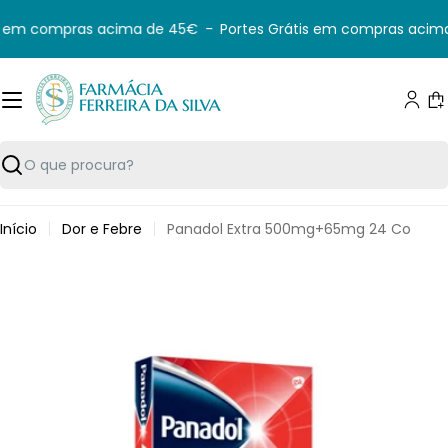
Saltar
s em compras acima de 45€
-
Portes Grátis em compras acima
para
o
conteúdo
C
Pesquisar
Início
Dor e Febre
Panadol Extra 500mg+65mg 24 Co
Saltar
para
informação
do
produto