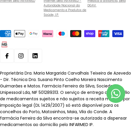
Internet pelo INFARMED
Internet pelo INFARMED -
médica à distância, pela
Autoridade Nacional do
DGAV.
Medicamento e Produtos de
Saúde, I.P.
Métodos
de
pagamento
Facebook
Instagram
Linkedin
Proprietária Dra. Maria Margarida Carvalhais Teixeira de Azevedo
- Dir. Técnica Dra. Susana Pinto Coelho Moreira Nascimento
Guimarães e Matos. Farmácia Ferreira da Silva, Sociedade
Unipessoal Lda, NIF 501289313. O serviço de entrega ao domicílio
de medicamentos sujeitos e não sujeitos a receita médica, por
imposição legal (DL 1429/2007) só está disponível para os
concelhos do Porto, Matosinhos, Maia, Vila do Conde. A
farmácia Ferreira da Silva encontra-se autorizada a dispensar
medicamentos ao domicílio pelo INFARMED IP.