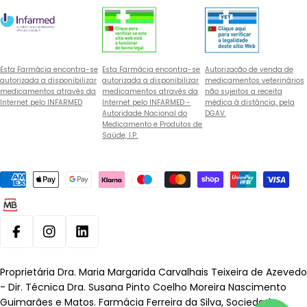
Esta Farmácia encontra-se
Esta Farmácia encontra-se
Autorização de venda de
autorizada a disponibilizar
autorizada a disponibilizar
medicamentos veterinários
medicamentos através da
medicamentos através da
não sujeitos a receita
Internet pelo INFARMED
Internet pelo INFARMED -
médica à distância, pela
Autoridade Nacional do
DGAV.
Medicamento e Produtos de
Saúde, I.P.
Métodos
de
pagamento
Facebook
Instagram
Linkedin
Proprietária Dra. Maria Margarida Carvalhais Teixeira de Azevedo
- Dir. Técnica Dra. Susana Pinto Coelho Moreira Nascimento
Guimarães e Matos. Farmácia Ferreira da Silva, Sociedade