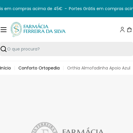
Saltar
is em compras acima de 45€
-
Portes Grátis em compras aci
para
o
conteúdo
C
Pesquisar
Início
Conforto Ortopedia
Orthia Almofadinha Apoio Azul
Saltar
para
informação
do
produto