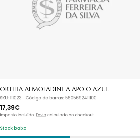
Abrir media em modal
ORTHIA ALMOFADINHA APOIO AZUL
SKU:
111023
Código de barras:
5605692411100
Preço
17,39€
normal
Imposto incluído.
Envio
calculado no checkout.
Stock baixo