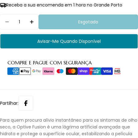
Receba a sua encomenda em 1 hora no Grande Porto
Quantidade
Esgotado
Diminuir Quantidade Para Optive Fusion Ud 30 U
Aumentar Quantidade Para Optive Fusi
Avisar-Me Quando Disponível
Métodos
COMPRE E PAGUE COM SEGURANÇA
de
pagamento
Partilhar:
Para quem procura alívio instantâneo para os sintomas de olho
seco, a Optive Fusion é uma lágrima artificial avançada que
hidrata e protege a superfície ocular, estabilizando a película