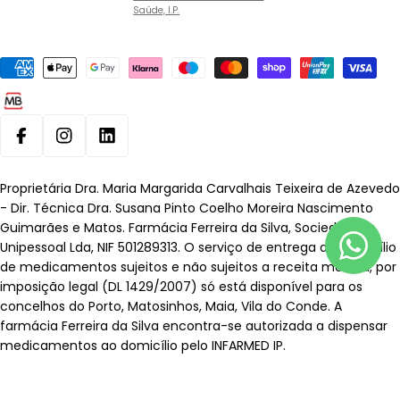
Saúde, I.P.
Métodos
de
pagamento
Facebook
Instagram
Linkedin
Proprietária Dra. Maria Margarida Carvalhais Teixeira de Azevedo
- Dir. Técnica Dra. Susana Pinto Coelho Moreira Nascimento
Guimarães e Matos. Farmácia Ferreira da Silva, Sociedade
Unipessoal Lda, NIF 501289313. O serviço de entrega ao domicílio
de medicamentos sujeitos e não sujeitos a receita médica, por
imposição legal (DL 1429/2007) só está disponível para os
concelhos do Porto, Matosinhos, Maia, Vila do Conde. A
farmácia Ferreira da Silva encontra-se autorizada a dispensar
medicamentos ao domicílio pelo INFARMED IP.