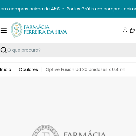
Saltar
s em compras acima de 45€
-
Portes Grátis em compras acima
para
o
conteúdo
C
Pesquisar
Início
Oculares
Optive Fusion Ud 30 Unidoses x 0,4 ml
Saltar
para
informação
do
produto