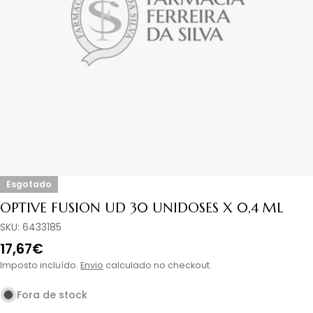
Abrir media em modal
Esgotado
OPTIVE FUSION UD 30 UNIDOSES X 0,4 ML
SKU:
6433185
Preço
17,67€
normal
Imposto incluído.
Envio
calculado no checkout.
Fora de stock