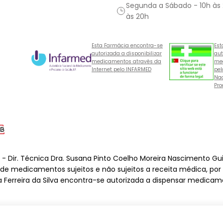
Segunda a Sábado - 10h às
às 20h
Esta Farmácia encontra-se
Est
autorizada a disponibilizar
aut
medicamentos através da
med
Internet pelo INFARMED
pel
Nac
Pro
o - Dir. Técnica Dra. Susana Pinto Coelho Moreira Nascimento Gu
o de medicamentos sujeitos e não sujeitos a receita médica, por
a Ferreira da Silva encontra-se autorizada a dispensar medicame