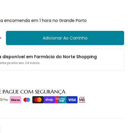
ua encomenda em 1 hora no Grande Porto
Adicionar Ao Carrinho
 Quantidade Para MPL Bálsamo Rep Lábios Rosa Mo
Aumentar Quantidade Para MPL Bálsamo Rep Lábi
a disponível em
Farmácia do Norte Shopping
nte pronto em 24 horas
E PAGUE COM SEGURANÇA
o