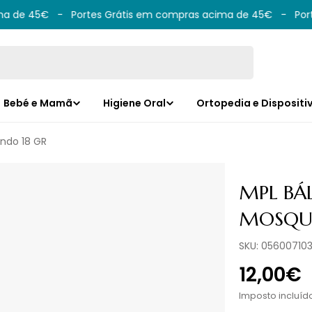
a de 45€
-
Portes Grátis em compras acima de 45€
-
Porte
Bebé e Mamã
Higiene Oral
Ortopedia e Dispositi
ndo 18 GR
MPL BÁ
MOSQUE
SKU:
05600710
Preço
12,00€
norma
Imposto incluíd