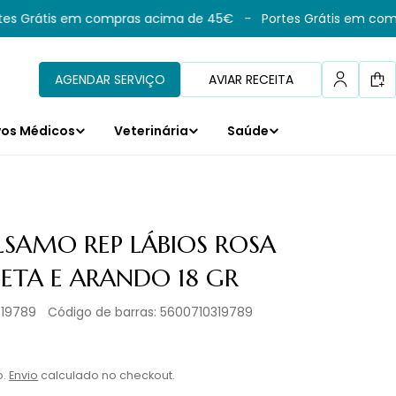
s Grátis em compras acima de 45€
-
Portes Grátis em comp
AGENDAR SERVIÇO
AVIAR RECEITA
Car
vos Médicos
Veterinária
Saúde
LSAMO REP LÁBIOS ROSA
TA E ARANDO 18 GR
319789
Código de barras:
5600710319789
l
o.
Envio
calculado no checkout.