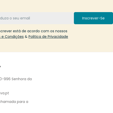
Inscrever-Se
screver está de acordo com os nossos
 e Condições
&
Politica de Privacidade
A
60-996 Senhora da
va.pt
 chamada para a