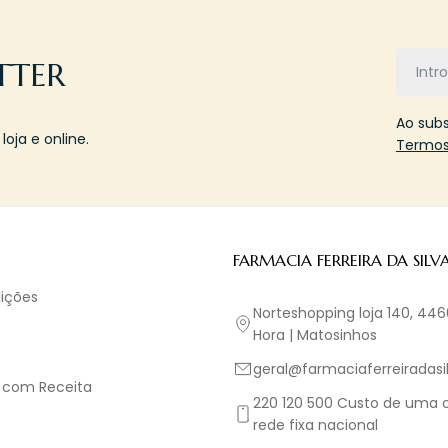
Email
TTER
Ao sub
oja e online.
Termos
FARMACIA FERREIRA DA SILV
ições
Norteshopping loja 140, 44
Hora | Matosinhos
geral@farmaciaferreiradasil
 com Receita
220 120 500 Custo de uma
rede fixa nacional