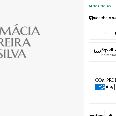
Stock baixo
Receba a s
Quantidade
Diminuir
Recolh
Normalme
Métodos
COMPRE 
de
pagament