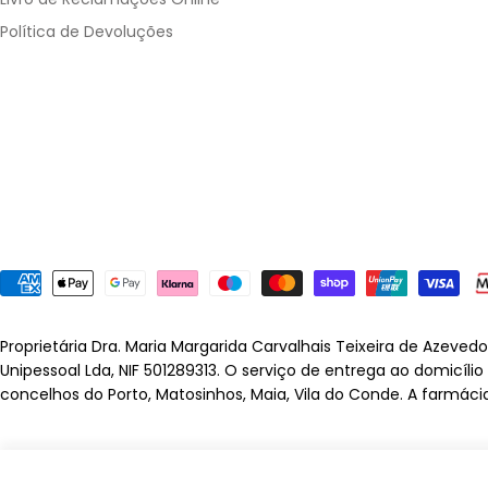
Política de Devoluções
Métodos
de
pagamento
Proprietária Dra. Maria Margarida Carvalhais Teixeira de Azeved
Unipessoal Lda, NIF 501289313. O serviço de entrega ao domicíli
concelhos do Porto, Matosinhos, Maia, Vila do Conde. A farmáci