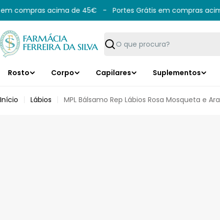
Saltar
 em compras acima de 45€
-
Portes Grátis em compras acim
para
o
conteúdo
Pesquisar
Rosto
Corpo
Capilares
Suplementos
Início
Lábios
MPL Bálsamo Rep Lábios Rosa Mosqueta e Ara
Saltar
para
informação
do
produto