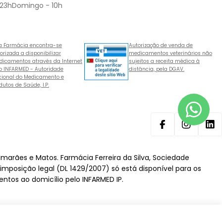
 23hDomingo - 10h
a Farmácia encontra-se
Autorização de venda de
orizada a disponibilizar
medicamentos veterinários não
icamentos através da Internet
sujeitos a receita médica à
o INFARMED - Autoridade
distância, pela DGAV.
ional do Medicamento e
dutos de Saúde, I.P.
Facebook
Instagram
Lin
imarães e Matos. Farmácia Ferreira da Silva, Sociedade
 imposição legal (DL 1429/2007) só está disponível para os
ntos ao domicílio pelo INFARMED IP.