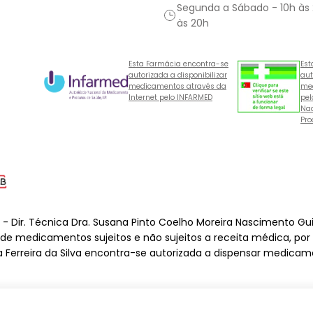
Segunda a Sábado - 10h às
às 20h
Esta Farmácia encontra-se
Est
autorizada a disponibilizar
aut
medicamentos através da
med
Internet pelo INFARMED
pel
Nac
Pro
o - Dir. Técnica Dra. Susana Pinto Coelho Moreira Nascimento Gu
o de medicamentos sujeitos e não sujeitos a receita médica, por
a Ferreira da Silva encontra-se autorizada a dispensar medicame