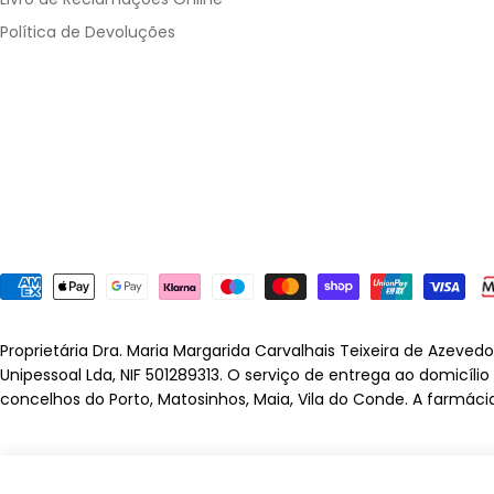
Política de Devoluções
Métodos
de
pagamento
Proprietária Dra. Maria Margarida Carvalhais Teixeira de Azeved
Unipessoal Lda, NIF 501289313. O serviço de entrega ao domicíli
concelhos do Porto, Matosinhos, Maia, Vila do Conde. A farmáci