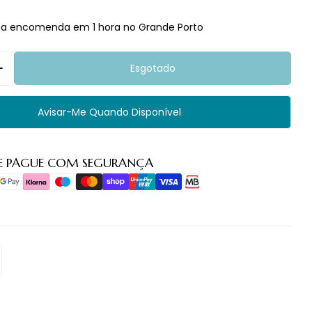
ua encomenda em 1 hora no Grande Porto
Esgotado
Quantidade Para Mielinzaimer
Aumentar Quantidade Para Mielinzaimer
Avisar-Me Quando Disponível
E PAGUE COM SEGURANÇA
o