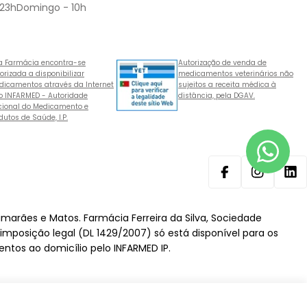
 23hDomingo - 10h
a Farmácia encontra-se
Autorização de venda de
orizada a disponibilizar
medicamentos veterinários não
icamentos através da Internet
sujeitos a receita médica à
o INFARMED - Autoridade
distância, pela DGAV.
ional do Medicamento e
dutos de Saúde, I.P.
Facebook
Instagram
Lin
imarães e Matos. Farmácia Ferreira da Silva, Sociedade
 imposição legal (DL 1429/2007) só está disponível para os
ntos ao domicílio pelo INFARMED IP.