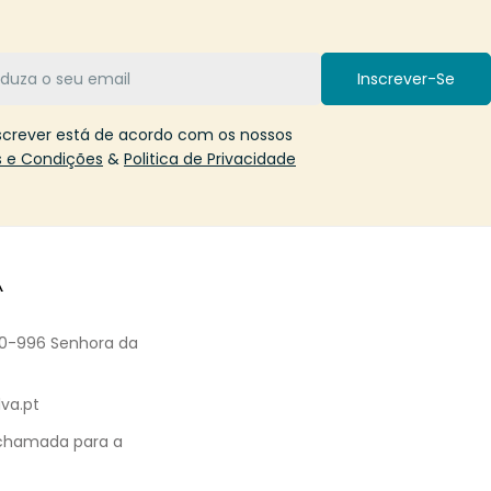
Inscrever-Se
screver está de acordo com os nossos
 e Condições
&
Politica de Privacidade
A
60-996 Senhora da
va.pt
 chamada para a