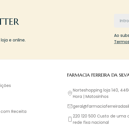
Email
TTER
Ao sub
oja e online.
Termos
FARMACIA FERREIRA DA SILV
ições
Norteshopping loja 140, 44
Hora | Matosinhos
geral@farmaciaferreiradasil
 com Receita
220 120 500 Custo de uma
rede fixa nacional