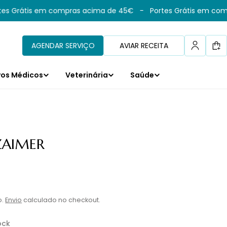
s Grátis em compras acima de 45€
-
Portes Grátis em comp
AGENDAR SERVIÇO
AVIAR RECEITA
Car
vos Médicos
Veterinária
Saúde
ZAIMER
l
o.
Envio
calculado no checkout.
ock