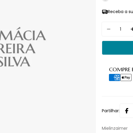
Receba a s
Quantidade
Diminuir 
Métodos
COMPRE 
de
pagament
Partilhar:
Mielinzaimer