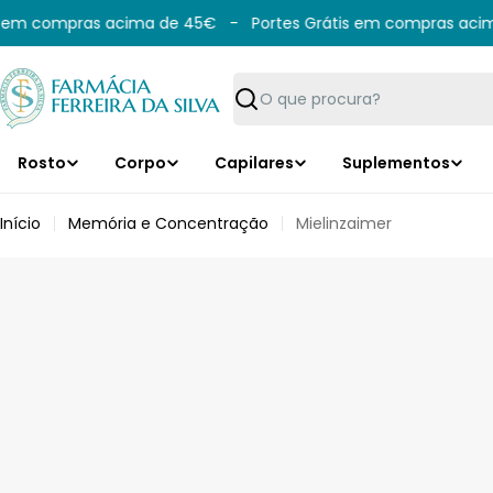
Saltar
 em compras acima de 45€
-
Portes Grátis em compras acima
para
o
conteúdo
Pesquisar
Rosto
Corpo
Capilares
Suplementos
Início
Memória e Concentração
Mielinzaimer
Saltar
para
informação
do
produto