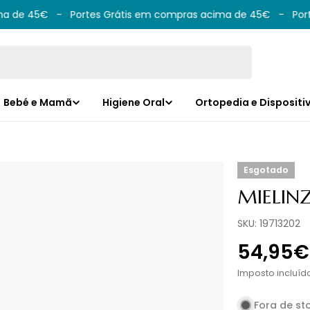
 de 45€
-
Portes Grátis em compras acima de 45€
-
Porte
Bebé e Mamã
Higiene Oral
Ortopedia e Dispositi
Esgotado
MIELIN
SKU:
19713202
Preço
54,95€
norma
Imposto incluíd
Fora de st