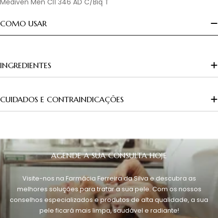
Mediven Men Cl1 346 AD C/Biq T
COMO USAR
INGREDIENTES
CUIDADOS E CONTRAINDICAÇÕES
AGENDE A SUA CONSULTA HOJE
Visite-nos na Farmácia Ferreira da Silva e descubra as
melhores soluções para tratar a sua pele. Com os nossos
conselhos especializados e produtos de alta qualidade, a sua
pele ficará mais limpa, saudável e radiante!