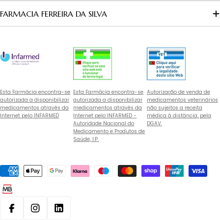
FARMACIA FERREIRA DA SILVA
Esta Farmácia encontra-se
Esta Farmácia encontra-se
Autorização de venda de
autorizada a disponibilizar
autorizada a disponibilizar
medicamentos veterinários
medicamentos através da
medicamentos através da
não sujeitos a receita
Internet pelo INFARMED
Internet pelo INFARMED -
médica à distância, pela
Autoridade Nacional do
DGAV.
Medicamento e Produtos de
Saúde, I.P.
Métodos
de
pagamento
Facebook
Instagram
Linkedin