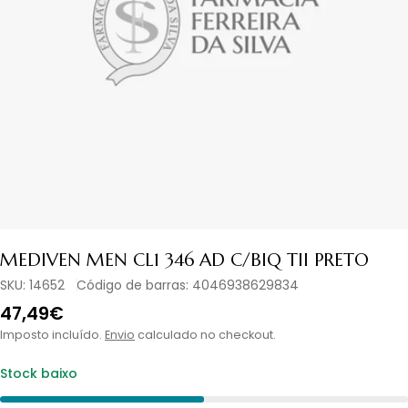
Abrir media em modal
MEDIVEN MEN CL1 346 AD C/BIQ TII PRETO
SKU:
14652
Código de barras:
4046938629834
Preço
47,49€
normal
Imposto incluído.
Envio
calculado no checkout.
Stock baixo