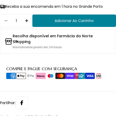
Receba a sua encomenda em 1 hora no Grande Porto
Quantidade
Adicionar Ao Carrinho
Diminuir Quantidade Para Mediven Men Cl1 346 A
Aumentar Quantidade Para Mediven Men
Recolha disponível em
Farmácia do Norte
Shopping
Normalmente pronto em 24 horas
Métodos
COMPRE E PAGUE COM SEGURANÇA
de
pagamento
Partilhar: