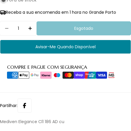
Fora de stock
Receba a sua encomenda em 1 hora no Grande Porto
Quantidade
Esgotado
Avisar-Me Quando Disponível
Métodos
COMPRE E PAGUE COM SEGURANÇA
de
pagamento
Partilhar:
Mediven Elegance Cl1 186 AD cu