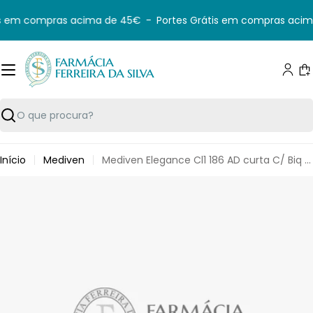
Saltar
is em compras acima de 45€
-
Portes Grátis em compras acim
para
o
conteúdo
C
Pesquisar
Início
Mediven
Mediven Elegance Cl1 186 AD curta C/ Biq TII Caxemira
Saltar
para
informação
do
produto