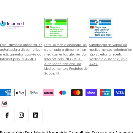
Esta Farmácia encontra-se
Esta Farmácia encontra-se
Autorização de venda de
autorizada a disponibilizar
autorizada a disponibilizar
medicamentos veterinários
medicamentos através da
medicamentos através da
não sujeitos a receita
Internet pelo INFARMED
Internet pelo INFARMED -
médica à distância, pela
Autoridade Nacional do
DGAV.
Medicamento e Produtos de
Saúde, I.P.
Métodos
de
pagamento
Facebook
Instagram
Linkedin
Proprietária Dra. Maria Margarida Carvalhais Teixeira de Azevedo