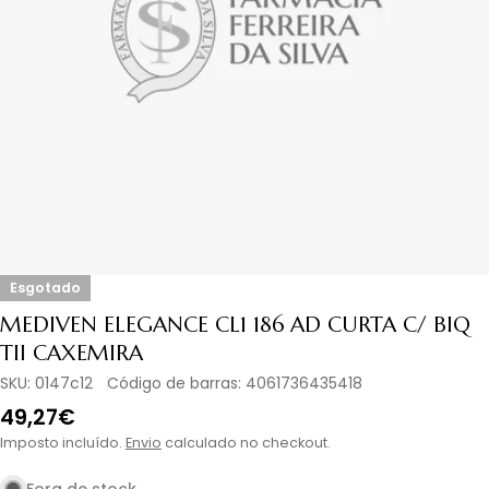
Abrir media em modal
Esgotado
MEDIVEN ELEGANCE CL1 186 AD CURTA C/ BIQ
TII CAXEMIRA
SKU:
0147c12
Código de barras:
4061736435418
Preço
49,27€
normal
Imposto incluído.
Envio
calculado no checkout.