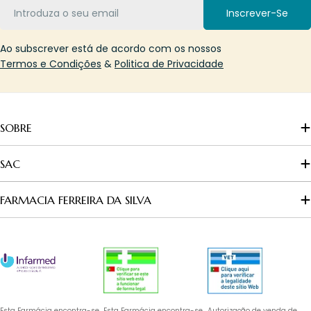
Email
Inscrever-Se
Ao subscrever está de acordo com os nossos
Termos e Condições
&
Politica de Privacidade
SOBRE
SAC
FARMACIA FERREIRA DA SILVA
Esta Farmácia encontra-se
Esta Farmácia encontra-se
Autorização de venda de