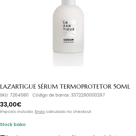
Abrir media 0 em modal
LAZARTIGUE SÉRUM TERMOPROTETOR 50ML
SKU:
7264580
Código de barras:
3372290000297
Preço
33,00€
normal
Imposto incluído.
Envio
calculado no checkout.
Stock baixo