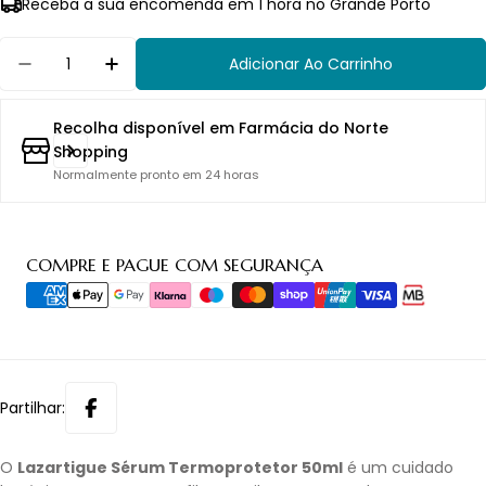
Receba a sua encomenda em 1 hora no Grande Porto
Quantidade
Adicionar Ao Carrinho
Diminuir Quantidade Para Lazartigue Sérum Te
Aumentar Quantidade Para Lazartigu
Recolha disponível em
Farmácia do Norte
Shopping
Normalmente pronto em 24 horas
Métodos
COMPRE E PAGUE COM SEGURANÇA
de
pagamento
Partilhar:
O
Lazartigue Sérum Termoprotetor 50ml
é um cuidado