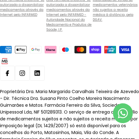
autorizada a disponibilizar
autorizada a disponibilizar
medicamentos veterinários
medicamentos através da
medicamentos através da
não sujeitos a receita
Internet pelo INFARMED
Internet pelo INFARMED -
médica à distância, pela
Autoridade Nacional do
DGAV.
Medicamento e Produtos de
Saúde, I.P.
Métodos
de
pagamento
Facebook
Instagram
Linkedin
Proprietária Dra. Maria Margarida Carvalhais Teixeira de Azevedo
- Dir. Técnica Dra. Susana Pinto Coelho Moreira Nascimento
Guimarães e Matos. Farmácia Ferreira da Silva, Sociedade
Unipessoal Lda, NIF 501289313. O serviço de entrega ao domicílio
de medicamentos sujeitos e não sujeitos a receita médica, por
imposição legal (DL 1429/2007) só está disponível para os
concelhos do Porto, Matosinhos, Maia, Vila do Conde. A