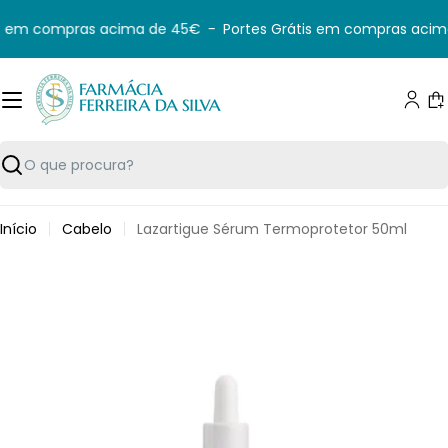
Saltar
s em compras acima de 45€
-
Portes Grátis em compras acim
para
o
conteúdo
C
Pesquisar
Início
Cabelo
Lazartigue Sérum Termoprotetor 50ml
Saltar
para
informação
do
produto