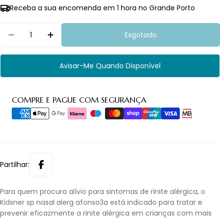
Receba a sua encomenda em 1 hora no Grande Porto
Quantidade
Esgotado
Diminuir Quantidade Para Kidsner Sp Nasal Aler
Aumentar Quantidade Para Kidsner Sp 
Avisar-Me Quando Disponível
Métodos
COMPRE E PAGUE COM SEGURANÇA
de
pagamento
Partilhar:
Para quem procura alívio para sintomas de rinite alérgica, o
Kidsner sp nasal alerg afonso3a está indicado para tratar e
prevenir eficazmente a rinite alérgica em crianças com mais