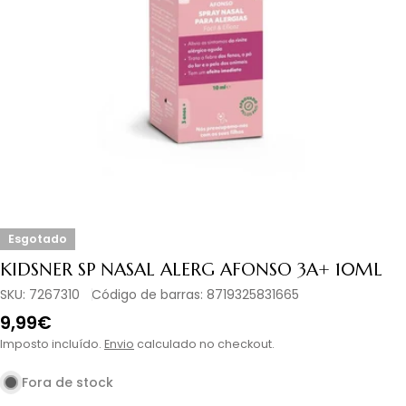
Abrir media 0 em modal
Esgotado
KIDSNER SP NASAL ALERG AFONSO 3A+ 10ML
SKU:
7267310
Código de barras:
8719325831665
Preço
9,99€
normal
Imposto incluído.
Envio
calculado no checkout.
Fora de stock