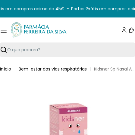
Saltar
tis em compras acima de 45€
-
Portes Grátis em compras aci
para
o
conteúdo
C
Pesquisar
Início
Bem-estar das vias respiratórias
Kidsner Sp Nasal Alerg Afonso 3A+ 10Ml
Saltar
para
informação
do
produto