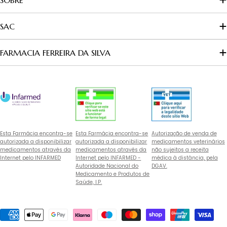
SAC
FARMACIA FERREIRA DA SILVA
Esta Farmácia encontra-se
Esta Farmácia encontra-se
Autorização de venda de
autorizada a disponibilizar
autorizada a disponibilizar
medicamentos veterinários
medicamentos através da
medicamentos através da
não sujeitos a receita
Internet pelo INFARMED
Internet pelo INFARMED -
médica à distância, pela
Autoridade Nacional do
DGAV.
Medicamento e Produtos de
Saúde, I.P.
Métodos
de