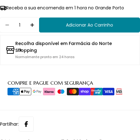
Receba a sua encomenda em 1 hora no Grande Porto
Quantidade
Adicionar Ao Carrinho
Diminuir Quantidade Para Interprox Plus Nano E
Aumentar Quantidade Para Interprox P
Recolha disponível em
Farmácia do Norte
Shopping
Normalmente pronto em 24 horas
Métodos
COMPRE E PAGUE COM SEGURANÇA
de
pagamento
Partilhar: