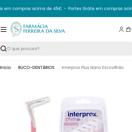
Saltar
is em compras acima de 45€
-
Portes Grátis em compras aci
para
o
conteúdo
C
Pesquisar
Início
BUCO-DENTÁRIOS
Interprox Plus Nano Escovilhão
Saltar
para
informação
do
produto