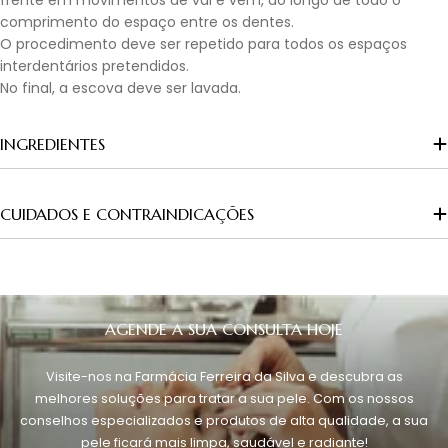
frente em movimentos de vai e vem, ao longo de todo o
comprimento do espaço entre os dentes.
O procedimento deve ser repetido para todos os espaços
interdentários pretendidos.
No final, a escova deve ser lavada.
INGREDIENTES
CUIDADOS E CONTRAINDICAÇÕES
AGENDE A SUA CONSULTA HOJE
Visite-nos na Farmácia Ferreira da Silva e descubra as
melhores soluções para tratar a sua pele. Com os nossos
conselhos especializados e produtos de alta qualidade, a sua
pele ficará mais limpa, saudável e radiante!