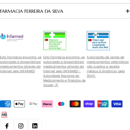
FARMACIA FERREIRA DA SILVA
Esta Farmácia encontra-se
Esta Farmácia encontra-se
Autorização de venda de
autorizada a disponibilizar
autorizada a disponibilizar
medicamentos veterinários
medicamentos através da
medicamentos através da
não sujeitos a receita
Internet pelo INFARMED
Internet pelo INFARMED -
médica à distância, pela
Autoridade Nacional do
DGAV.
Medicamento e Produtos de
Saúde, I.P.
Métodos
de
pagamento
Facebook
Instagram
Linkedin