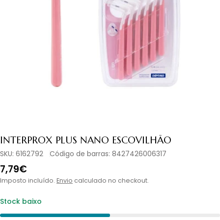
Abrir media 0 em modal
INTERPROX PLUS NANO ESCOVILHÃO
SKU:
6162792
Código de barras:
8427426006317
Preço
7,79€
normal
Imposto incluído.
Envio
calculado no checkout.
Stock baixo