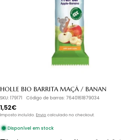
Abrir media 0 em modal
HOLLE BIO BARRITA MAÇÃ / BANAN
SKU:
179171
Código de barras:
7640161879034
Preço
1,52€
normal
Imposto incluído.
Envio
calculado no checkout.
Disponível em stock