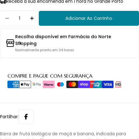
Receba a sua encomenda em 1 hora no Grande Porto
Quantidade
Adicionar Ao Carrinho
Diminuir Quantidade Para Holle Bio Barrita Maç
Aumentar Quantidade Para Holle Bio B
Recolha disponível em
Farmácia do Norte
Shopping
Normalmente pronto em 24 horas
Métodos
COMPRE E PAGUE COM SEGURANÇA
de
pagamento
Partilhar:
Barra de fruta biológica de maçã e banana, indicada para