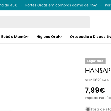
 de 45€
-
Portes Grátis em compras acima de 45€
-
Porte
Bebé e Mamã
Higiene Oral
Ortopedia e Dispositi
Esgotado
HANSAP
SKU:
6629444
Preço
7,99€
norma
Imposto incluíd
Fora de st