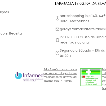
FARMACIA FERREIRA DA SILV
ições
Norteshopping loja 140, 44
Hora | Matosinhos
geral@farmaciaferreiradasil
 com Receita
220 120 500 Custo de uma
rede fixa nacional
Segunda a Sábado - 10h às
às 20h
Esta Farmácia encontra-se
Est
autorizada a disponibilizar
aut
medicamentos através da
med
Internet pelo INFARMED
pel
Nac
Pro