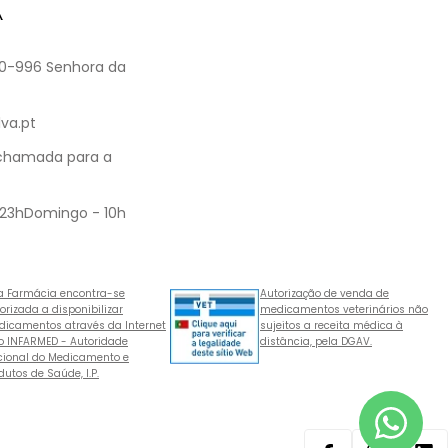
A
60-996 Senhora da
va.pt
 chamada para a
 23hDomingo - 10h
a Farmácia encontra-se
Autorização de venda de
orizada a disponibilizar
medicamentos veterinários não
icamentos através da Internet
sujeitos a receita médica à
o INFARMED - Autoridade
distância, pela DGAV.
ional do Medicamento e
dutos de Saúde, I.P.