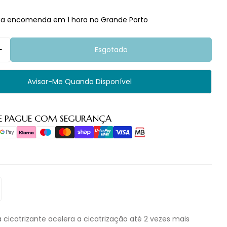
ua encomenda em 1 hora no Grande Porto
Esgotado
 Quantidade Para Hansaplast Pda Cicatrizante 50G
Aumentar Quantidade Para Hansaplast Pda Cicatr
Avisar-Me Quando Disponível
E PAGUE COM SEGURANÇA
o
 cicatrizante acelera a cicatrização até 2 vezes mais