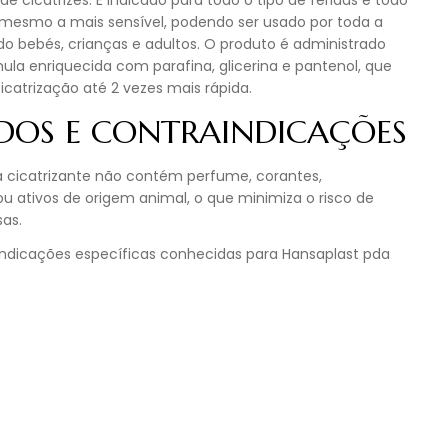
 de cicatrizes. É indicado para todo o tipo de feridas e todo
, mesmo a mais sensível, podendo ser usado por toda a
indo bebés, crianças e adultos. O produto é administrado
a enriquecida com parafina, glicerina e pantenol, que
catrização até 2 vezes mais rápida.
DOS E CONTRAINDICAÇÕES
a cicatrizante não contém perfume, corantes,
u ativos de origem animal, o que minimiza o risco de
as.
indicações específicas conhecidas para Hansaplast pda