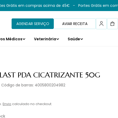
s Grátis em compras acima de 45€
-
Portes Grátis em comp
AGENDAR SERVIÇO
AVIAR RECEITA
Car
vos Médicos
Veterinária
Saúde
LAST PDA CICATRIZANTE 50G
Código de barras:
4005800204982
l
o.
Envio
calculado no checkout.
ock