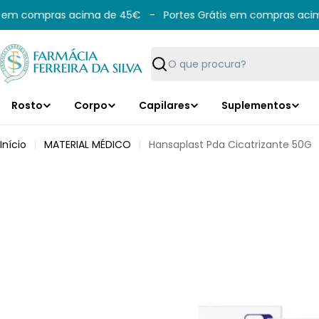
Saltar
em compras acima de 45€
-
Portes Grátis em compras acima
para
o
conteúdo
Pesquisar
Rosto
Corpo
Capilares
Suplementos
Início
MATERIAL MÉDICO
Hansaplast Pda Cicatrizante 50G
Saltar
para
informação
do
produto