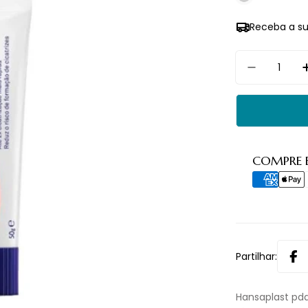
Receba a s
Quantidade
Diminuir
Métodos
COMPRE 
de
pagament
Partilhar:
Hansaplast pda