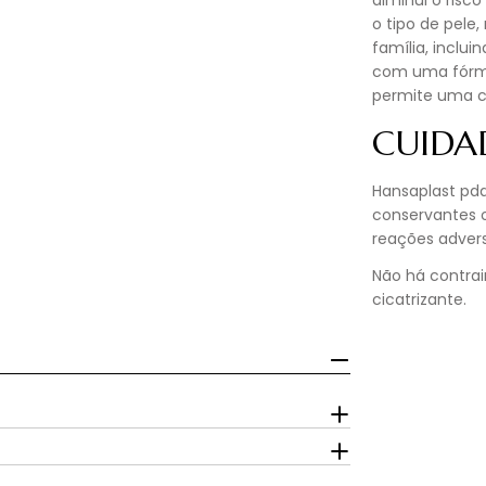
diminui o risco
o tipo de pele
família, inclu
com uma fórmul
permite uma ci
CUIDA
Hansaplast pd
conservantes o
reações advers
Não há contra
cicatrizante.