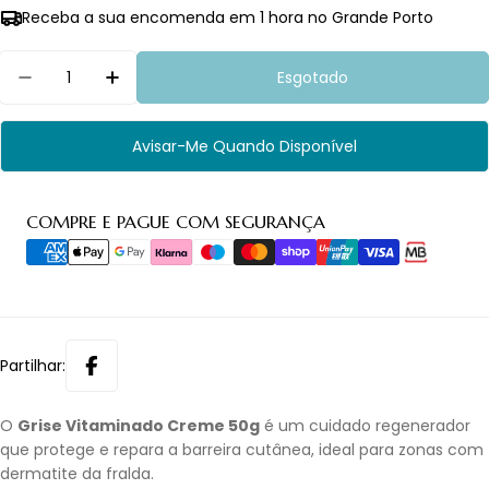
Receba a sua encomenda em 1 hora no Grande Porto
Quantidade
Esgotado
Diminuir Quantidade Para Grise Vitaminado C
Aumentar Quantidade Para Grise Vit
Avisar-Me Quando Disponível
Métodos
COMPRE E PAGUE COM SEGURANÇA
de
pagamento
Partilhar:
O
Grise Vitaminado Creme 50g
é um cuidado regenerador
que protege e repara a barreira cutânea, ideal para zonas com
dermatite da fralda.