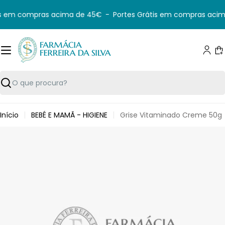
Saltar
s em compras acima de 45€
-
Portes Grátis em compras acim
para
o
conteúdo
C
Pesquisar
Início
BEBÉ E MAMÃ - HIGIENE
Grise Vitaminado Creme 50g
Saltar
para
informação
do
produto