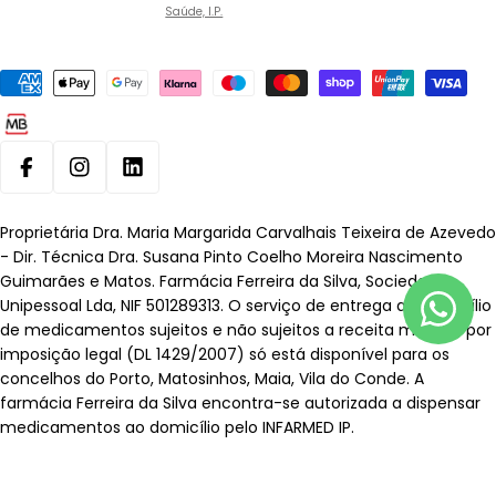
Saúde, I.P.
Métodos
de
pagamento
Facebook
Instagram
Linkedin
Proprietária Dra. Maria Margarida Carvalhais Teixeira de Azevedo
- Dir. Técnica Dra. Susana Pinto Coelho Moreira Nascimento
Guimarães e Matos. Farmácia Ferreira da Silva, Sociedade
Unipessoal Lda, NIF 501289313. O serviço de entrega ao domicílio
de medicamentos sujeitos e não sujeitos a receita médica, por
imposição legal (DL 1429/2007) só está disponível para os
concelhos do Porto, Matosinhos, Maia, Vila do Conde. A
farmácia Ferreira da Silva encontra-se autorizada a dispensar
medicamentos ao domicílio pelo INFARMED IP.