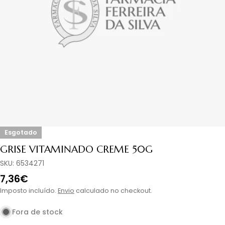
Abrir media em modal
Esgotado
GRISE VITAMINADO CREME 50G
SKU:
6534271
Preço
7,36€
normal
Imposto incluído.
Envio
calculado no checkout.
Fora de stock