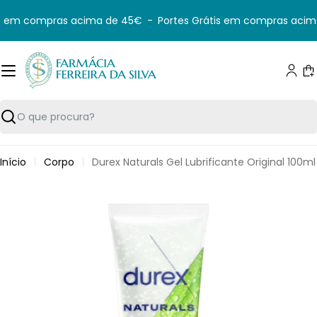
Saltar
s em compras acima de 45€
-
Portes Grátis em compras acim
para
o
conteúdo
C
Pesquisar
Início
Corpo
Durex Naturals Gel Lubrificante Original 100ml
Saltar
para
informação
do
produto