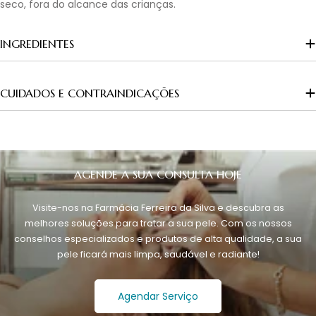
seco, fora do alcance das crianças.
INGREDIENTES
CUIDADOS E CONTRAINDICAÇÕES
AGENDE A SUA CONSULTA HOJE
Visite-nos na Farmácia Ferreira da Silva e descubra as
melhores soluções para tratar a sua pele. Com os nossos
conselhos especializados e produtos de alta qualidade, a sua
pele ficará mais limpa, saudável e radiante!
Agendar Serviço