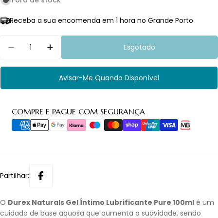
Fora de stock
Receba a sua encomenda em 1 hora no Grande Porto
Quantidade
Esgotado
Diminuir Quantidade Para Durex Naturals Gel Lub
Aumentar Quantidade Para Durex Natura
Avisar-Me Quando Disponível
Métodos
COMPRE E PAGUE COM SEGURANÇA
de
pagamento
Partilhar:
O
Durex Naturals Gel Íntimo Lubrificante Pure 100ml
é um
cuidado de base aquosa que aumenta a suavidade, sendo