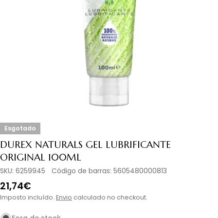
Abrir media 0 em modal
Esgotado
DUREX NATURALS GEL LUBRIFICANTE
ORIGINAL 100ML
SKU:
6259945
Código de barras:
5605480000813
Preço
21,74€
normal
Imposto incluído.
Envio
calculado no checkout.