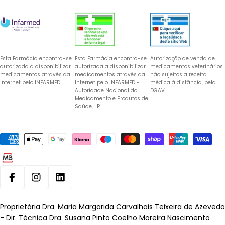
Esta Farmácia encontra-se
Esta Farmácia encontra-se
Autorização de venda de
autorizada a disponibilizar
autorizada a disponibilizar
medicamentos veterinários
medicamentos através da
medicamentos através da
não sujeitos a receita
Internet pelo INFARMED
Internet pelo INFARMED -
médica à distância, pela
Autoridade Nacional do
DGAV.
Medicamento e Produtos de
Saúde, I.P.
Métodos
de
pagamento
Facebook
Instagram
Linkedin
Proprietária Dra. Maria Margarida Carvalhais Teixeira de Azevedo
- Dir. Técnica Dra. Susana Pinto Coelho Moreira Nascimento