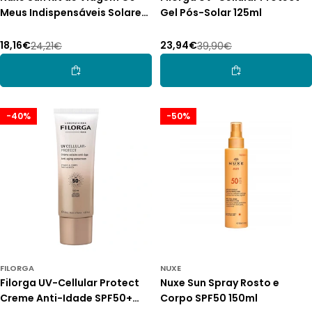
Meus Indispensáveis Solares
Gel Pós-Solar 125ml
3 Peças
18,16€
23,94€
24,21€
39,90€
Preço
Preço
Preço
Preço
de
normal
de
normal
Adicionar Ao Carrinho
Adicionar Ao Car
promoção
promoção
-40%
-50%
FILORGA
NUXE
Filorga UV-Cellular Protect
Nuxe Sun Spray Rosto e
Creme Anti-Idade SPF50+
Corpo SPF50 150ml