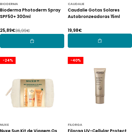
BIODERMA
CAUDALIE
Bioderma Photoderm Spray
Caudalie Gotas Solares
SPF50+ 300ml
Autobronzeadoras 15ml
Preço
19,98€
25,89€
36,99€
Preço
Preço
normal
de
normal
Adicionar Ao Car
Adicionar Ao Carrinho
promoção
-24%
-40%
NUXE
FILORGA
Nuxe Sun Kit de Viagem Os
Filorga UV-Cellular Protect