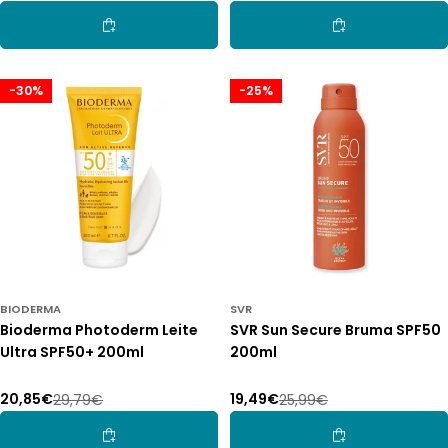
de
normal
de
normal
Adicionar Ao Carrinho
Adicionar Ao Car
promoção
promoção
-30%
-25%
BIODERMA
SVR
Bioderma Photoderm Leite
SVR Sun Secure Bruma SPF50
Ultra SPF50+ 200ml
200ml
20,85€
19,49€
29,79€
25,99€
Preço
Preço
Preço
Preço
de
normal
de
normal
Adicionar Ao Carrinho
Adicionar Ao Car
promoção
promoção