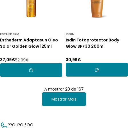
ESTHEDERM
ISDIN
Esthederm Adaptasun Óleo
Isdin Fotoprotector Body
Solar Golden Glow 125ml
Glow SPF30 200ml
Preço
30,99€
37,09€
52,99€
Preço
Preço
normal
de
normal
Adicionar Ao Car
Adicionar Ao Carrinho
promoção
A mostrar
20
de
167
Mostrar Mais
220 120 500