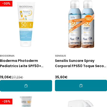
-30%
BIODERMA
SENSILIS
Bioderma Photoderm
Sensilis Suncare Spray
Pediatrics Leite SPF50+
Corporal FPS50 Toque Seco
200ml
2x200ml
Preço
35,60€
19,06€
27,23€
Preço
Preço
normal
de
normal
Adicionar Ao Car
Adicionar Ao Carrinho
promoção
-25%