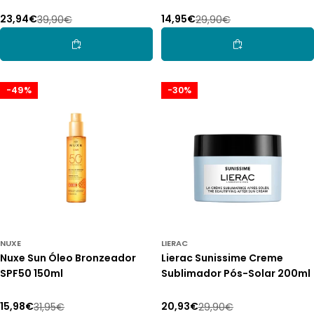
125ml
23,94€
14,95€
39,90€
29,90€
Preço
Preço
Preço
Preço
de
normal
de
normal
Adicionar Ao Carrinho
Adicionar Ao Car
promoção
promoção
-49%
-30%
NUXE
LIERAC
Nuxe Sun Óleo Bronzeador
Lierac Sunissime Creme
SPF50 150ml
Sublimador Pós-Solar 200ml
15,98€
20,93€
31,95€
29,90€
Preço
Preço
Preço
Preço