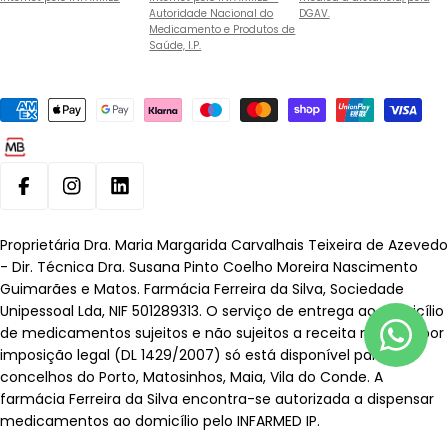
Autoridade Nacional do
DGAV.
Medicamento e Produtos de
Saúde, I.P.
Métodos
de
pagamento
Facebook
Instagram
Linkedin
Proprietária Dra. Maria Margarida Carvalhais Teixeira de Azevedo
- Dir. Técnica Dra. Susana Pinto Coelho Moreira Nascimento
Guimarães e Matos. Farmácia Ferreira da Silva, Sociedade
Unipessoal Lda, NIF 501289313. O serviço de entrega ao domicílio
de medicamentos sujeitos e não sujeitos a receita médica, por
imposição legal (DL 1429/2007) só está disponível para os
concelhos do Porto, Matosinhos, Maia, Vila do Conde. A
farmácia Ferreira da Silva encontra-se autorizada a dispensar
medicamentos ao domicílio pelo INFARMED IP.