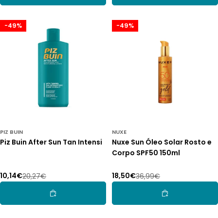
-49%
-49%
PIZ BUIN
NUXE
Piz Buin After Sun Tan Intensi
Nuxe Sun Óleo Solar Rosto e
Corpo SPF50 150ml
10,14€
18,50€
20,27€
36,99€
Preço
Preço
Preço
Preço
de
normal
de
normal
Adicionar Ao Carrinho
Adicionar Ao Car
promoção
promoção