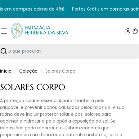
Saltar
is em compras acima de 45€
-
Portes Grátis em compras aci
para
o
conteúdo
C
Pesquisar
Início
Coleção
Solares Corpo
C
SOLARES CORPO
O
A proteção solar é essencial para manter a pele
L
saudável e prevenir danos causados pelos raios UV. A sua
rotina deve incluir protetor solar e pós-solares para
E
acalmar e hidratar a pele após a exposição ao sol. Se
Ç
necessário pode recorrer a autobronzeadores que
proporcionam um bronzeado natural e uniforme, sem a
Ã