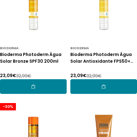
BIODERMA
BIODERMA
Bioderma Photoderm Água
Bioderma Photoderm Água
Solar Bronze SPF30 200ml
Solar Antioxidante FPS50+
200ml
23,09€
23,09€
32,99€
32,99€
Preço
Preço
Preço
Preço
de
normal
de
normal
Adicionar Ao Carrinho
Adicionar Ao Car
promoção
promoção
-30%