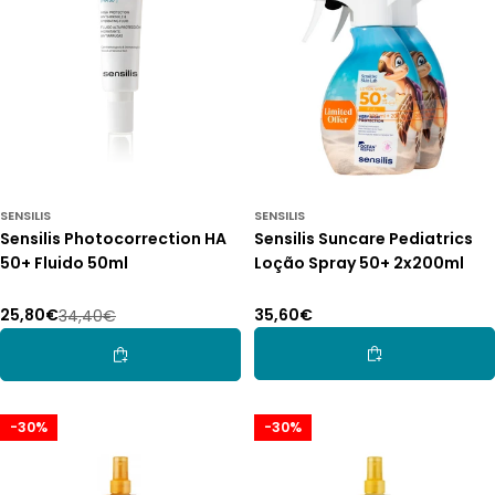
SENSILIS
SENSILIS
Sensilis Photocorrection HA
Sensilis Suncare Pediatrics
50+ Fluido 50ml
Loção Spray 50+ 2x200ml
Preço
35,60€
25,80€
34,40€
Preço
Preço
normal
de
normal
Adicionar Ao Car
Adicionar Ao Carrinho
promoção
-30%
-30%