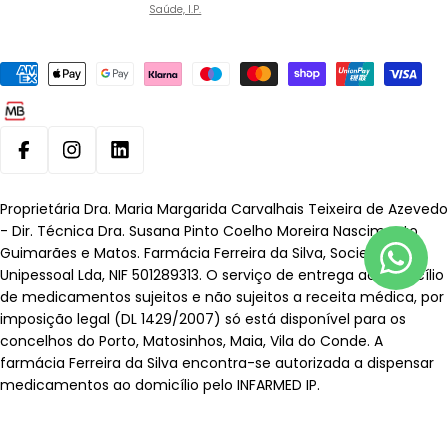
Saúde, I.P.
Métodos
de
pagamento
Facebook
Instagram
Linkedin
Proprietária Dra. Maria Margarida Carvalhais Teixeira de Azevedo
- Dir. Técnica Dra. Susana Pinto Coelho Moreira Nascimento
Guimarães e Matos. Farmácia Ferreira da Silva, Sociedade
Unipessoal Lda, NIF 501289313. O serviço de entrega ao domicílio
de medicamentos sujeitos e não sujeitos a receita médica, por
imposição legal (DL 1429/2007) só está disponível para os
concelhos do Porto, Matosinhos, Maia, Vila do Conde. A
farmácia Ferreira da Silva encontra-se autorizada a dispensar
medicamentos ao domicílio pelo INFARMED IP.