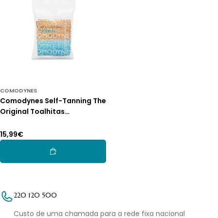
COMODYNES
Comodynes Self-Tanning The
Original Toalhitas
Autobronzeadoras 8un.
Preço
15,99€
normal
Adicionar Ao Carrinho
220 120 500
Custo de uma chamada para a rede fixa nacional