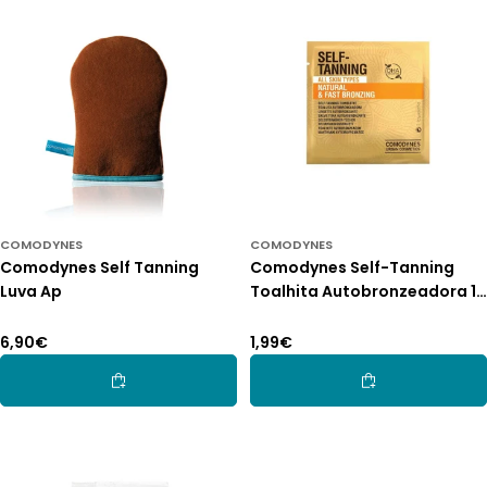
O
:
COMODYNES
COMODYNES
Comodynes Self Tanning
Comodynes Self-Tanning
Luva Ap
Toalhita Autobronzeadora 1
Unidade
Preço
6,90€
Preço
1,99€
normal
normal
Adicionar Ao Carrinho
Adicionar Ao Car