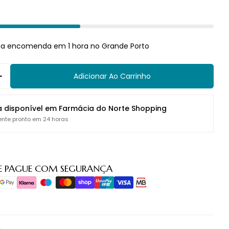
ua encomenda em 1 hora no Grande Porto
Adicionar Ao Carrinho
 Quantidade Para Chicco Hippo Conjunto De Higien
Aumentar Quantidade Para Chicco Hippo Conjunto 
a disponível em
Farmácia do Norte Shopping
nte pronto em 24 horas
E PAGUE COM SEGURANÇA
o