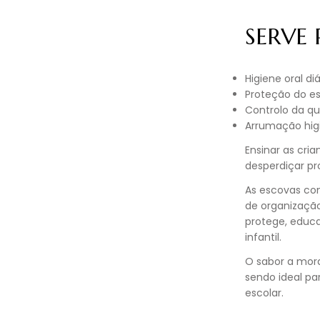
SERVE
Higiene oral di
Proteção do e
Controlo da qu
Arrumação higi
Ensinar as cri
desperdiçar p
As escovas com
de organização
protege, educa
infantil.
O sabor a mor
sendo ideal pa
escolar.