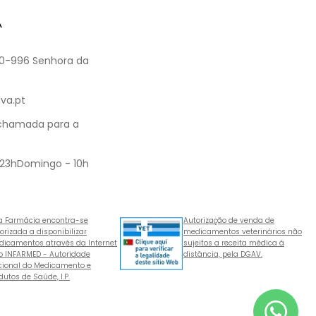
A
60-996 Senhora da
va.pt
 chamada para a
 23hDomingo - 10h
a Farmácia encontra-se
Autorização de venda de
orizada a disponibilizar
medicamentos veterinários não
icamentos através da Internet
sujeitos a receita médica à
o INFARMED - Autoridade
distância, pela DGAV.
ional do Medicamento e
dutos de Saúde, I.P.