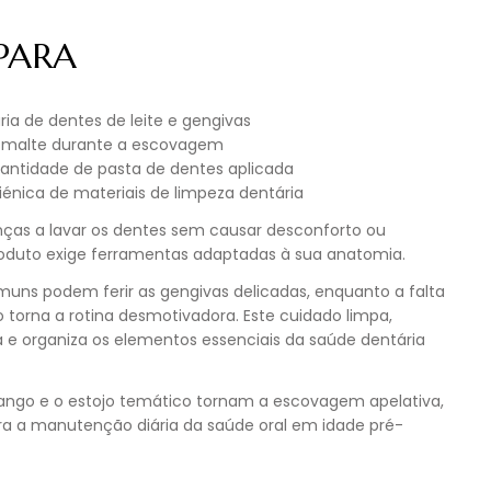
 PARA
ária de dentes de leite e gengivas
smalte durante a escovagem
antidade de pasta de dentes aplicada
énica de materiais de limpeza dentária
anças a lavar os dentes sem causar desconforto ou
roduto exige ferramentas adaptadas à sua anatomia.
uns podem ferir as gengivas delicadas, enquanto a falta
 torna a rotina desmotivadora. Este cuidado limpa,
 e organiza os elementos essenciais da saúde dentária
ango e o estojo temático tornam a escovagem apelativa,
ra a manutenção diária da saúde oral em idade pré-