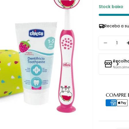
Stock baixo
Receba a s
Quantidade
Diminuir
Recolh
Normalme
Métodos
COMPRE 
de
pagament