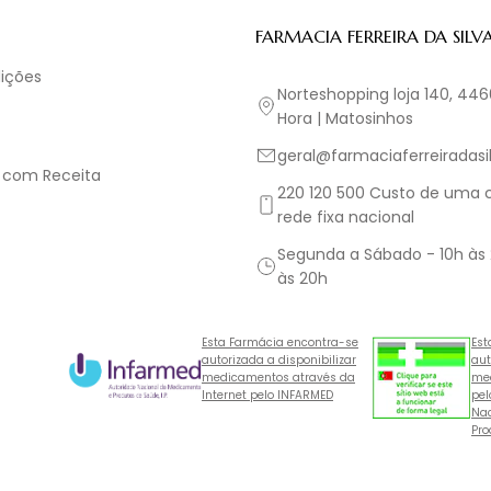
FARMACIA FERREIRA DA SILV
ições
Norteshopping loja 140, 44
Hora | Matosinhos
geral@farmaciaferreiradasil
 com Receita
220 120 500 Custo de uma
rede fixa nacional
Segunda a Sábado - 10h às
às 20h
Esta Farmácia encontra-se
Est
autorizada a disponibilizar
aut
medicamentos através da
med
Internet pelo INFARMED
pel
Nac
Pro