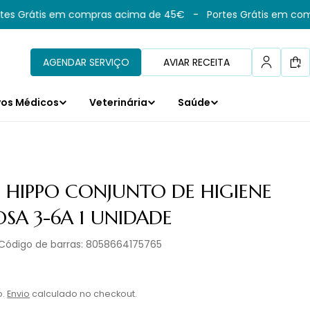
s Grátis em compras acima de 45€
-
Portes Grátis em comp
AGENDAR SERVIÇO
AVIAR RECEITA
Car
vos Médicos
Veterinária
Saúde
 HIPPO CONJUNTO DE HIGIENE
SA 3-6A 1 UNIDADE
Código de barras:
8058664175765
l
o.
Envio
calculado no checkout.