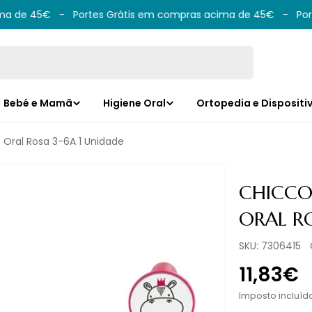
 de 45€
-
Portes Grátis em compras acima de 45€
-
Porte
Bebé e Mamã
Higiene Oral
Ortopedia e Dispositi
 Oral Rosa 3-6A 1 Unidade
CHICCO
ORAL RO
SKU:
7306415
Preço
11,83€
norma
Imposto incluíd