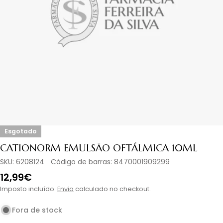
Abrir media em modal
Esgotado
CATIONORM EMULSÃO OFTÁLMICA 10ML
SKU:
6208124
Código de barras:
8470001909299
Preço
12,99€
normal
Imposto incluído.
Envio
calculado no checkout.
Fora de stock