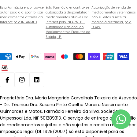
Esta Farmácia encontra-se
Esta Farmácia encontra-se
Autorização de venda de
autorizada a disponibilizar
autorizada a disponibilizar
medicamentos veterinários
medicamentos através da
medicamentos através da
não sujeitos a receita
Internet pelo INFARMED
Internet pelo INFARMED -
médica à distância, pela
Autoridade Nacional do
DGAV.
Medicamento e Produtos de
Saúde, I.P.
Métodos
de
pagamento
Facebook
Instagram
Linkedin
Proprietária Dra. Maria Margarida Carvalhais Teixeira de Azevedo
- Dir. Técnica Dra. Susana Pinto Coelho Moreira Nascimento
Guimarães e Matos. Farmácia Ferreira da Silva, Sociedade
Unipessoal Lda, NIF 501289313. O serviço de entrega ao domicílio
de medicamentos sujeitos e não sujeitos a receita médica, por
imposição legal (DL 1429/2007) só está disponível para os