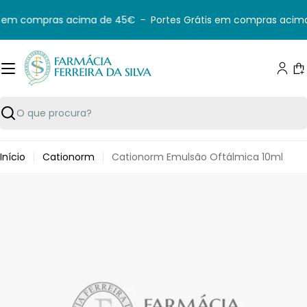
Saltar
s em compras acima de 45€
-
Portes Grátis em compras acima
para
o
conteúdo
C
Pesquisar
Início
Cationorm
Cationorm Emulsão Oftálmica 10ml
Saltar
para
informação
do
produto