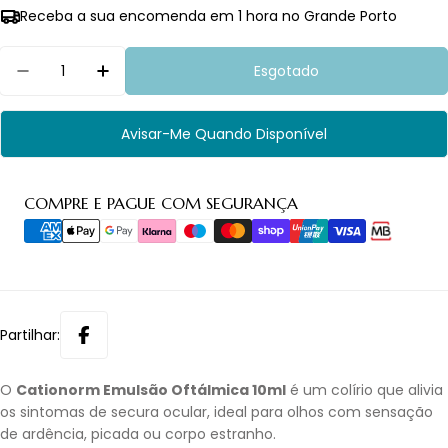
Receba a sua encomenda em 1 hora no Grande Porto
Quantidade
Esgotado
Diminuir Quantidade Para Cationorm Emulsão O
Aumentar Quantidade Para Cationorm
Avisar-Me Quando Disponível
Métodos
COMPRE E PAGUE COM SEGURANÇA
de
pagamento
Partilhar:
O
Cationorm Emulsão Oftálmica 10ml
é um colírio que alivia
os sintomas de secura ocular, ideal para olhos com sensação
de ardência, picada ou corpo estranho.