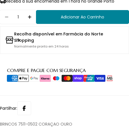
Receba a sua encomenda em 1 hora no Grande Porto
Quantidade
Adicionar Ao Carrinho
Diminuir Quantidade Para BRINCOS 7511-0502
Aumentar Quantidade Para BRINCOS 
Recolha disponível em
Farmácia do Norte
Shopping
Normalmente pronto em 24 horas
Métodos
COMPRE E PAGUE COM SEGURANÇA
de
pagamento
Partilhar:
BRINCOS 7511-0502 CORAÇAO OURO