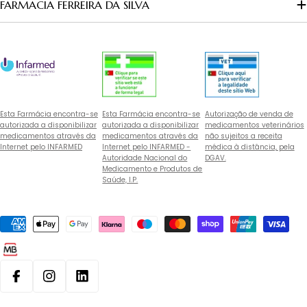
FARMACIA FERREIRA DA SILVA
Esta Farmácia encontra-se
Esta Farmácia encontra-se
Autorização de venda de
autorizada a disponibilizar
autorizada a disponibilizar
medicamentos veterinários
medicamentos através da
medicamentos através da
não sujeitos a receita
Internet pelo INFARMED
Internet pelo INFARMED -
médica à distância, pela
Autoridade Nacional do
DGAV.
Medicamento e Produtos de
Saúde, I.P.
Métodos
de
pagamento
Facebook
Instagram
Linkedin