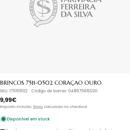
Abrir media em modal
BRINCOS 7511-0502 CORAÇAO OURO
SKU:
175110502
Código de barras:
048675615020
Preço
9,99€
normal
Imposto incluído.
Envio
calculado no checkout.
Disponível em stock