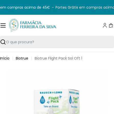
Saltar
s em compras acima de 45€
-
Portes Grátis em compras acima
para
o
conteúdo
C
Pesquisar
Início
Biotrue
Biotrue Flight Pack Sol Oft 1
Saltar
para
informação
do
produto