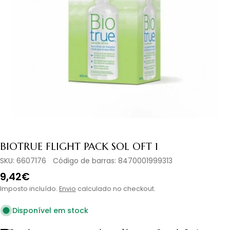
Abrir media 0 em modal
BIOTRUE FLIGHT PACK SOL OFT 1
SKU:
6607176
Código de barras:
8470001999313
Preço
9,42€
normal
Imposto incluído.
Envio
calculado no checkout.
Disponível em stock