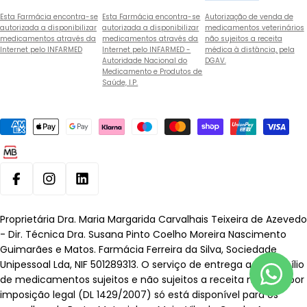
Esta Farmácia encontra-se
Esta Farmácia encontra-se
Autorização de venda de
autorizada a disponibilizar
autorizada a disponibilizar
medicamentos veterinários
medicamentos através da
medicamentos através da
não sujeitos a receita
Internet pelo INFARMED
Internet pelo INFARMED -
médica à distância, pela
Autoridade Nacional do
DGAV.
Medicamento e Produtos de
Saúde, I.P.
Métodos
de
pagamento
Facebook
Instagram
Linkedin
Proprietária Dra. Maria Margarida Carvalhais Teixeira de Azevedo
- Dir. Técnica Dra. Susana Pinto Coelho Moreira Nascimento
Guimarães e Matos. Farmácia Ferreira da Silva, Sociedade
Unipessoal Lda, NIF 501289313. O serviço de entrega ao domicílio
de medicamentos sujeitos e não sujeitos a receita médica, por
imposição legal (DL 1429/2007) só está disponível para os