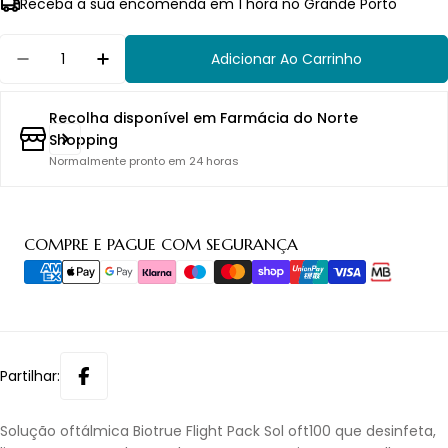
Receba a sua encomenda em 1 hora no Grande Porto
Quantidade
Adicionar Ao Carrinho
Diminuir Quantidade Para Biotrue F
Recolha disponível em
Farmácia do Norte
Shopping
Normalmente pronto em 24 horas
Métodos
COMPRE E PAGUE COM SEGURANÇA
de
pagamento
Partilhar:
Solução oftálmica Biotrue Flight Pack Sol oft100 que desinfeta,