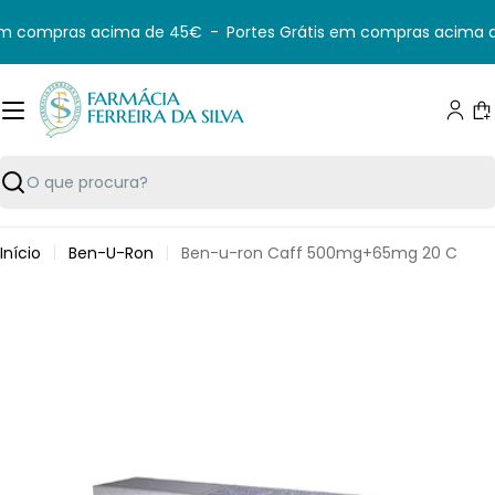
Saltar
em compras acima de 45€
-
Portes Grátis em compras acima d
para
o
conteúdo
C
Pesquisar
Início
Ben-U-Ron
Ben-u-ron Caff 500mg+65mg 20 C
Saltar
para
informação
do
produto