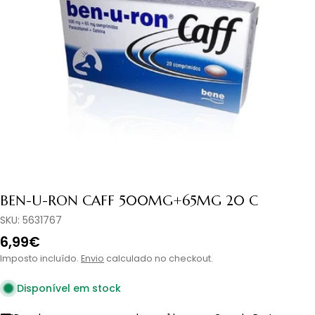
Abrir media 0 em modal
BEN-U-RON CAFF 500MG+65MG 20 C
SKU:
5631767
Preço
6,99€
normal
Imposto incluído.
Envio
calculado no checkout.
Disponível em stock