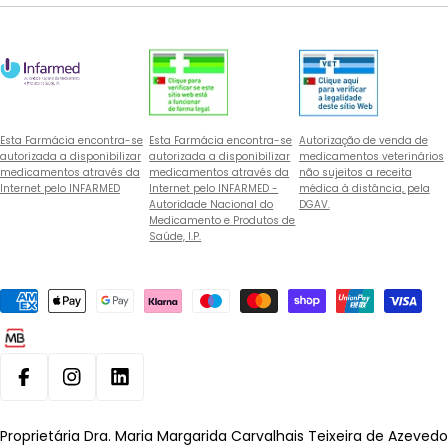
Esta Farmácia encontra-se
Esta Farmácia encontra-se
Autorização de venda de
autorizada a disponibilizar
autorizada a disponibilizar
medicamentos veterinários
medicamentos através da
medicamentos através da
não sujeitos a receita
Internet pelo INFARMED
Internet pelo INFARMED -
médica à distância, pela
Autoridade Nacional do
DGAV.
Medicamento e Produtos de
Saúde, I.P.
Métodos
de
pagamento
Facebook
Instagram
Linkedin
Proprietária Dra. Maria Margarida Carvalhais Teixeira de Azevedo