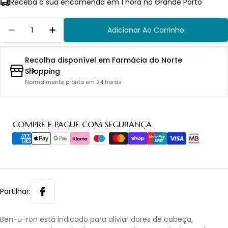
Receba a sua encomenda em 1 hora no Grande Porto
Quantidade
Adicionar Ao Carrinho
Diminuir Quantidade Para Ben-U-Ron Caff 50
Aumentar Quantidade Para Ben-U-Ro
Recolha disponível em
Farmácia do Norte
Shopping
Normalmente pronto em 24 horas
Métodos
COMPRE E PAGUE COM SEGURANÇA
de
pagamento
Partilhar:
Ben-u-ron está indicado para aliviar dores de cabeça,