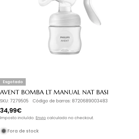
Abrir media 0 em modal
Esgotado
AVENT BOMBA LT MANUAL NAT BASI
SKU:
7279505
Código de barras:
8720689003483
Preço
34,99€
normal
Imposto incluído.
Envio
calculado no checkout.
Fora de stock