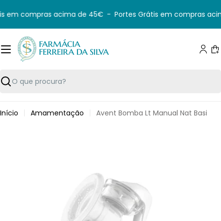
Saltar
is em compras acima de 45€
-
Portes Grátis em compras aci
para
o
conteúdo
C
Pesquisar
Início
Amamentação
Avent Bomba Lt Manual Nat Basi
Saltar
para
informação
do
produto