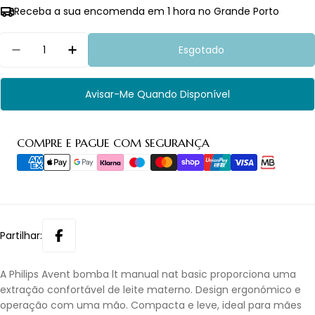
Receba a sua encomenda em 1 hora no Grande Porto
Quantidade
Esgotado
Diminuir Quantidade Para Avent Bomba Lt Manua
Aumentar Quantidade Para Avent Bomb
Avisar-Me Quando Disponível
Métodos
COMPRE E PAGUE COM SEGURANÇA
de
pagamento
Partilhar:
A Philips Avent bomba lt manual nat basic proporciona uma
extração confortável de leite materno. Design ergonómico e
operação com uma mão. Compacta e leve, ideal para mães