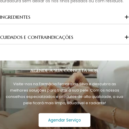
duradoura sem deixar os fios finos pesados ou com resíduos.
INGREDIENTES
CUIDADOS E CONTRAINDICAÇÕES
AGENDE A SUA CONSULTA HOJE
Visite-nos na Farmácia Ferreira da Silva e descubra as
melhores soluções para tratar a sua pele. Com os nossos
conselhos especializados e produtos de alta qualidade, a sua
pele ficará mais limpa, saudável e radiante!
Agendar Serviço