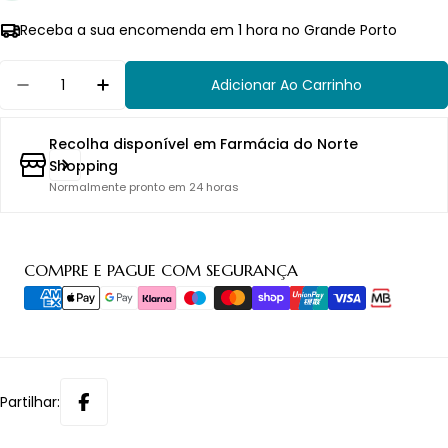
Receba a sua encomenda em 1 hora no Grande Porto
Quantidade
Adicionar Ao Carrinho
Diminuir Quantidade Para Apivita Mini Bees S
Aumentar Quantidade Para Apivita Mi
Recolha disponível em
Farmácia do Norte
Shopping
Normalmente pronto em 24 horas
Métodos
COMPRE E PAGUE COM SEGURANÇA
de
pagamento
Partilhar: