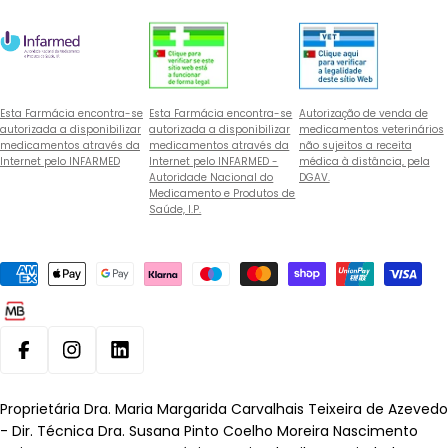
Esta Farmácia encontra-se
Esta Farmácia encontra-se
Autorização de venda de
autorizada a disponibilizar
autorizada a disponibilizar
medicamentos veterinários
medicamentos através da
medicamentos através da
não sujeitos a receita
Internet pelo INFARMED
Internet pelo INFARMED -
médica à distância, pela
Autoridade Nacional do
DGAV.
Medicamento e Produtos de
Saúde, I.P.
Métodos
de
pagamento
Facebook
Instagram
Linkedin
Proprietária Dra. Maria Margarida Carvalhais Teixeira de Azevedo
- Dir. Técnica Dra. Susana Pinto Coelho Moreira Nascimento