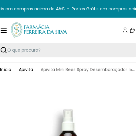
Saltar
tis em compras acima de 45€
-
Portes Grátis em compras aci
para
o
conteúdo
C
Pesquisar
Início
Apivita
Apivita Mini Bees Spray Desembaraçador 150ml
Saltar
para
informação
do
produto