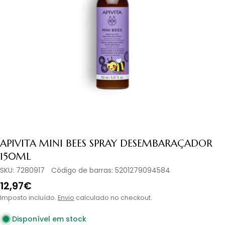
Abrir media 0 em modal
APIVITA MINI BEES SPRAY DESEMBARAÇADOR
150ML
SKU:
7280917
Código de barras:
5201279094584
Preço
12,97€
normal
Imposto incluído.
Envio
calculado no checkout.
Disponível em stock