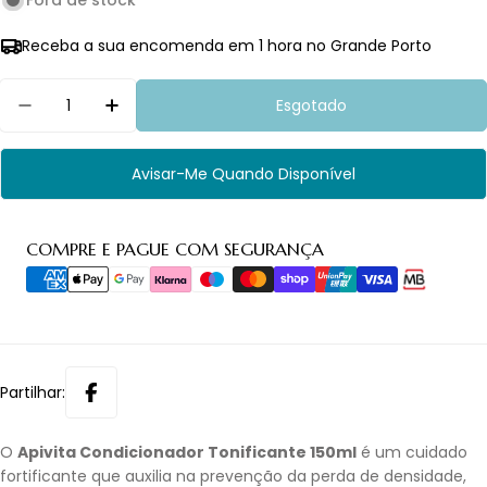
Fora de stock
Receba a sua encomenda em 1 hora no Grande Porto
Quantidade
Esgotado
Diminuir Quantidade Para Apivita Condicionador
Aumentar Quantidade Para Apivita Con
Avisar-Me Quando Disponível
Métodos
COMPRE E PAGUE COM SEGURANÇA
de
pagamento
Partilhar:
O
Apivita Condicionador Tonificante 150ml
é um cuidado
fortificante que auxilia na prevenção da perda de densidade,