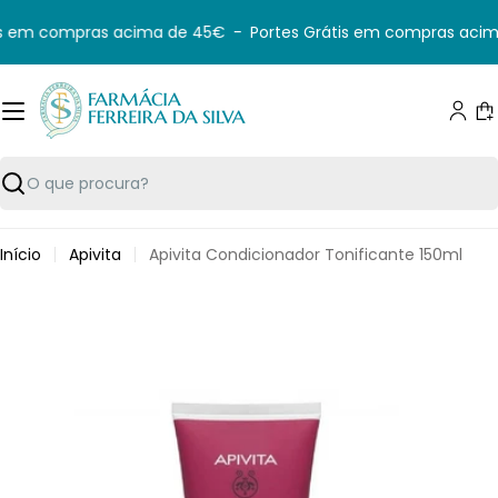
Saltar
s em compras acima de 45€
-
Portes Grátis em compras acim
para
o
conteúdo
C
Pesquisar
Início
Apivita
Apivita Condicionador Tonificante 150ml
Saltar
para
informação
do
produto