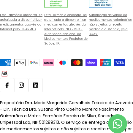
Esta Farmácia encontra-se
Esta Farmácia encontra-se
Autorização de venda de
autorizada a disponibilizar
autorizada a disponibilizar
medicamentos veterinários
medicamentos através da
medicamentos através da
não sujeitos a receita
Internet pelo INFARMED
Internet pelo INFARMED -
médica à distância, pela
Autoridade Nacional do
DGAV.
Medicamento e Produtos de
Saúde, I.P.
Métodos
de
pagamento
Facebook
Instagram
Linkedin
Proprietária Dra. Maria Margarida Carvalhais Teixeira de Azevedo
- Dir. Técnica Dra. Susana Pinto Coelho Moreira Nascimento
Guimarães e Matos. Farmácia Ferreira da Silva, Sociedade
Unipessoal Lda, NIF 501289313. O serviço de entrega ao domicílio
de medicamentos sujeitos e não sujeitos a receita médica, por