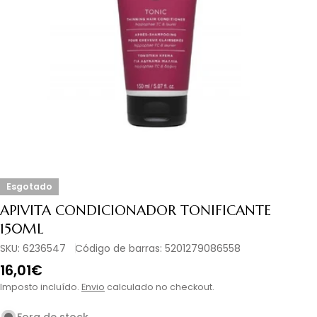
Abrir media 0 em modal
Esgotado
APIVITA CONDICIONADOR TONIFICANTE
150ML
SKU:
6236547
Código de barras:
5201279086558
Preço
16,01€
normal
Imposto incluído.
Envio
calculado no checkout.