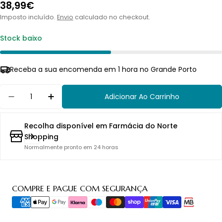
Preço
38,99€
normal
Imposto incluído.
Envio
calculado no checkout.
Stock baixo
Receba a sua encomenda em 1 hora no Grande Porto
Quantidade
Adicionar Ao Carrinho
Diminuir Quantidade Para Anita Babybelt Faixa 
Aumentar Quantidade Para Anita Babyb
Recolha disponível em
Farmácia do Norte
Shopping
Normalmente pronto em 24 horas
Métodos
COMPRE E PAGUE COM SEGURANÇA
de
pagamento