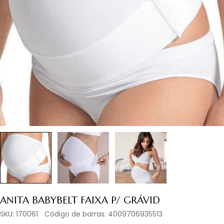
Abrir media 0 em modal
ANITA BABYBELT FAIXA P/ GRÁVID
SKU:
170061
Código de barras:
4009706935513