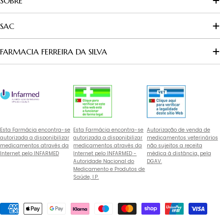
SOBRE
SAC
FARMACIA FERREIRA DA SILVA
Esta Farmácia encontra-se
Esta Farmácia encontra-se
Autorização de venda de
autorizada a disponibilizar
autorizada a disponibilizar
medicamentos veterinários
medicamentos através da
medicamentos através da
não sujeitos a receita
Internet pelo INFARMED
Internet pelo INFARMED -
médica à distância, pela
Autoridade Nacional do
DGAV.
Medicamento e Produtos de
Saúde, I.P.
Métodos
de