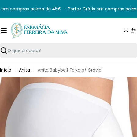
Saltar
s em compras acima de 45€
-
Portes Grátis em compras acim
para
o
conteúdo
C
Pesquisar
Início
Anita
Anita Babybelt Faixa p/ Grávid
Saltar
para
informação
do
produto