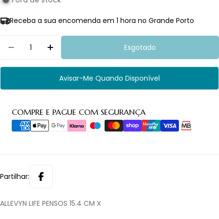
Fora de stock
Receba a sua encomenda em 1 hora no Grande Porto
Quantidade
Esgotado
Diminuir Quantidade Para ALLEVYN LIFE PENSOS 15
Aumentar Quantidade Para ALLEVYN LIFE
Avisar-Me Quando Disponível
Métodos
COMPRE E PAGUE COM SEGURANÇA
de
pagamento
Partilhar:
ALLEVYN LIFE PENSOS 15.4 CM X