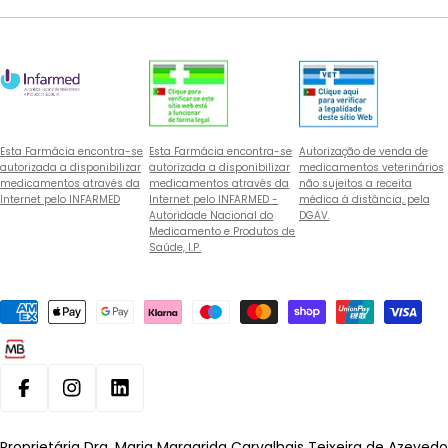
Esta Farmácia encontra-se
Esta Farmácia encontra-se
Autorização de venda de
autorizada a disponibilizar
autorizada a disponibilizar
medicamentos veterinários
medicamentos através da
medicamentos através da
não sujeitos a receita
Internet pelo INFARMED
Internet pelo INFARMED -
médica à distância, pela
Autoridade Nacional do
DGAV.
Medicamento e Produtos de
Saúde, I.P.
Métodos
de
pagamento
Facebook
Instagram
Linkedin
Proprietária Dra. Maria Margarida Carvalhais Teixeira de Azevedo