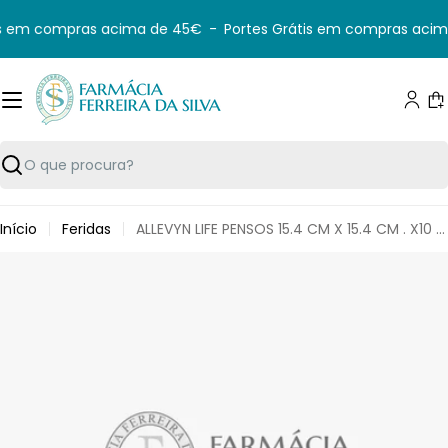
Saltar
is em compras acima de 45€
-
Portes Grátis em compras acim
para
o
conteúdo
C
Pesquisar
Início
Feridas
ALLEVYN LIFE PENSOS 15.4 CM X 15.4 CM . X10 R-66801069
Saltar
para
informação
do
produto