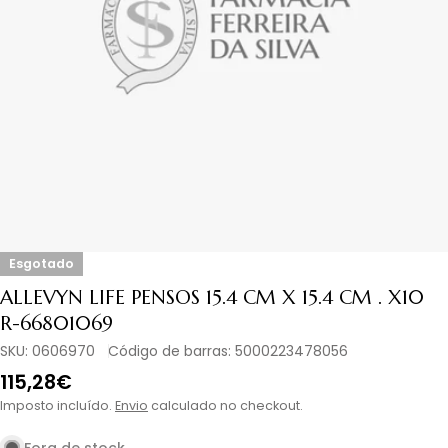
Abrir media em modal
Esgotado
ALLEVYN LIFE PENSOS 15.4 CM X 15.4 CM . X10
R-66801069
SKU:
0606970
Código de barras:
5000223478056
Preço
115,28€
normal
Imposto incluído.
Envio
calculado no checkout.