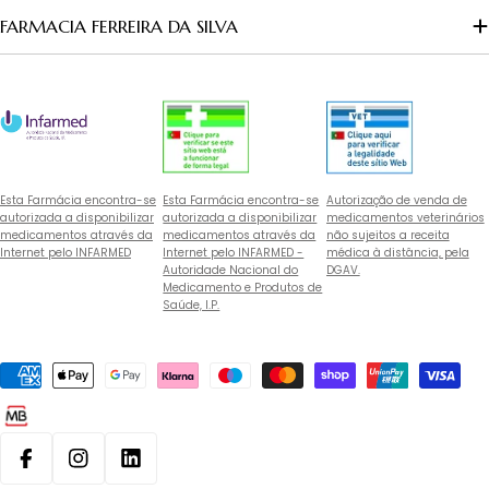
FARMACIA FERREIRA DA SILVA
Esta Farmácia encontra-se
Esta Farmácia encontra-se
Autorização de venda de
autorizada a disponibilizar
autorizada a disponibilizar
medicamentos veterinários
medicamentos através da
medicamentos através da
não sujeitos a receita
Internet pelo INFARMED
Internet pelo INFARMED -
médica à distância, pela
Autoridade Nacional do
DGAV.
Medicamento e Produtos de
Saúde, I.P.
Métodos
de
pagamento
Facebook
Instagram
Linkedin