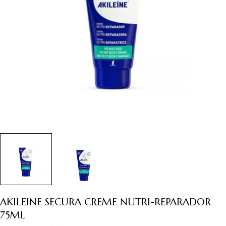
Abrir media 0 em modal
AKILEINE SECURA CREME NUTRI-REPARADOR
75ML