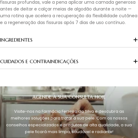
fissuras profundas, vale a pena aplicar uma camada generosa
antes de deitar e calçar meias de algodão durante a noite —
uma rotina que acelera a recuperação da flexibilidade cutânea
e a regeneração das fissuras após 7 dias de uso contínuo.
INGREDIENTES
CUIDADOS E CONTRAINDICAÇÕES
AGENDE A SUA CONSULTA HOJE
Visite-nos na Farmácia Ferreira da Silva e descubra as
melhores soluções para tratar a sua pele. Com os nossos
conselhos especializados e produtos de alta qualidade, a sua
pele ficará mais limpa, saudável e radiante!