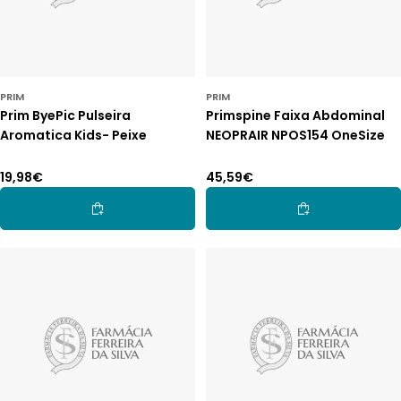
PRIM
PRIM
Prim ByePic Pulseira
Primspine Faixa Abdominal
Aromatica Kids- Peixe
NEOPRAIR NPOS154 OneSize
Preço
19,98€
Preço
45,59€
normal
normal
Adicionar Ao Carrinho
Adicionar Ao Car