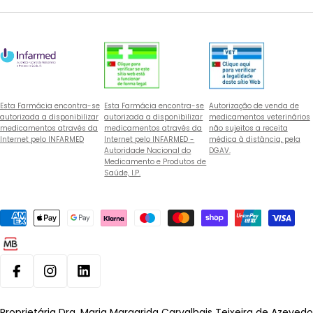
Esta Farmácia encontra-se
Esta Farmácia encontra-se
Autorização de venda de
autorizada a disponibilizar
autorizada a disponibilizar
medicamentos veterinários
medicamentos através da
medicamentos através da
não sujeitos a receita
Internet pelo INFARMED
Internet pelo INFARMED -
médica à distância, pela
Autoridade Nacional do
DGAV.
Medicamento e Produtos de
Saúde, I.P.
Métodos
de
pagamento
Facebook
Instagram
Linkedin
Proprietária Dra. Maria Margarida Carvalhais Teixeira de Azevedo