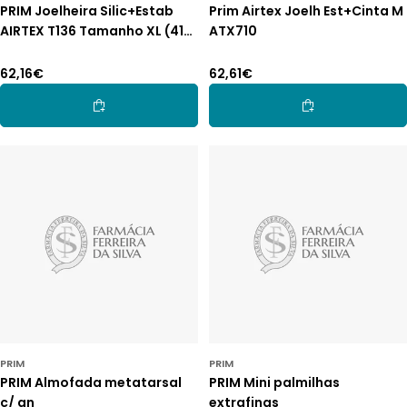
PRIM Joelheira Silic+Estab
Prim Airtex Joelh Est+Cinta M
AIRTEX T136 Tamanho XL (41-
ATX710
45cm)
Preço
62,16€
Preço
62,61€
normal
normal
Adicionar Ao Carrinho
Adicionar Ao Car
PRIM
PRIM
PRIM Almofada metatarsal
PRIM Mini palmilhas
c/ an
extrafinas