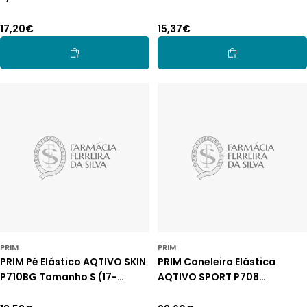
Preço
17,20€
Preço
15,37€
normal
normal
Adicionar Ao Carrinho
Adicionar Ao Car
PRIM
PRIM
PRIM Pé Elástico AQTIVO SKIN
PRIM Caneleira Elástica
P710BG Tamanho S (17-
AQTIVO SPORT P708
20cm)
Tamanho M (35-40cm)