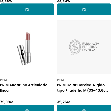
Preço
18,58€
Preço
28,60€
normal
normal
Adicionar Ao Carrinho
Adicionar Ao Car
PRIM
PRIM
PRIM Andarilho Articulado
PRIM Colar Cervical Rígido
Enca
tipo Filadélfia M (33-40,6cm
e 5,46cm)
Preço
79,99€
Preço
35,26€
normal
normal
Adicionar Ao Carrinho
Adicionar Ao Car