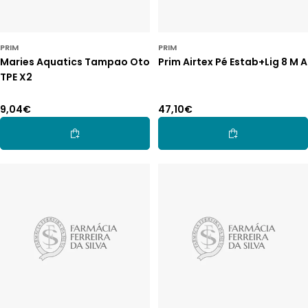
PRIM
PRIM
Maries Aquatics Tampao Oto
Prim Airtex Pé Estab+Lig 8 M A
TPE X2
Preço
9,04€
Preço
47,10€
normal
normal
Adicionar Ao Carrinho
Adicionar Ao Car