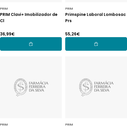
PRIM
PRIM
PRIM Clavi+ Imobilizador de
Primspine Laboral Lombosac
Cl
Prs
Preço
36,99€
Preço
55,26€
normal
normal
Adicionar Ao Carrinho
Adicionar Ao Car
PRIM
PRIM