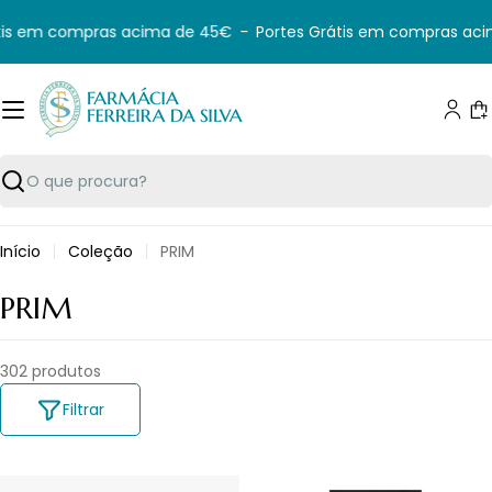
Saltar
is em compras acima de 45€
-
Portes Grátis em compras aci
para
o
conteúdo
C
Pesquisar
Início
Coleção
PRIM
C
PRIM
O
302 produtos
L
E
Filtrar
Ç
Ã