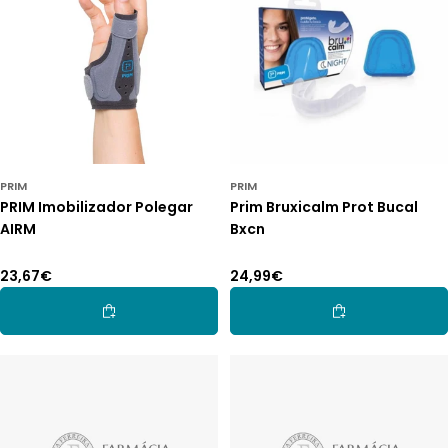
PRIM
PRIM
PRIM Imobilizador Polegar
Prim Bruxicalm Prot Bucal
AIRM
Bxcn
Preço
23,67€
Preço
24,99€
normal
normal
Adicionar Ao Carrinho
Adicionar Ao Car