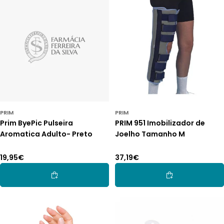
O
:
PRIM
PRIM
Prim ByePic Pulseira
PRIM 951 Imobilizador de
Aromatica Adulto- Preto
Joelho Tamanho M
Preço
19,95€
Preço
37,19€
normal
normal
Adicionar Ao Carrinho
Adicionar Ao Car