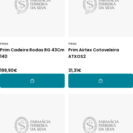
PRIM
PRIM
Prim Cadeira Rodas RG 43Cm
Prim Airtex Cotoveleira
140
ATXOS2
Preço
199,90€
Preço
31,31€
normal
normal
Adicionar Ao Carrinho
Adicionar Ao Car