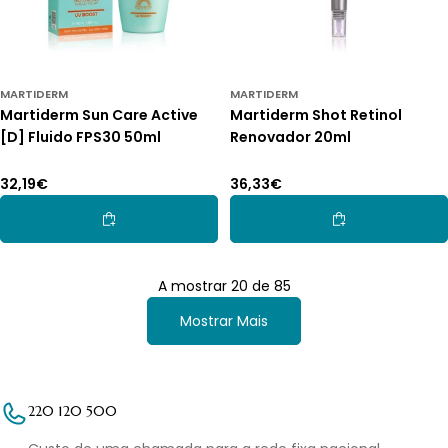
MARTIDERM
MARTIDERM
Martiderm Sun Care Active
Martiderm Shot Retinol
[D] Fluido FPS30 50ml
Renovador 20ml
Preço
32,19€
Preço
36,33€
normal
normal
Adicionar Ao Carrinho
Adicionar Ao Car
A mostrar
20
de
85
Mostrar Mais
220 120 500