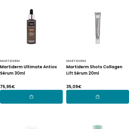
MARTIDERM
MARTIDERM
Martiderm Ultimate Antiox
Martiderm Shots Collagen
Sérum 30ml
Lift Sérum 20ml
Preço
75,95€
Preço
35,09€
normal
normal
Adicionar Ao Carrinho
Adicionar Ao Car