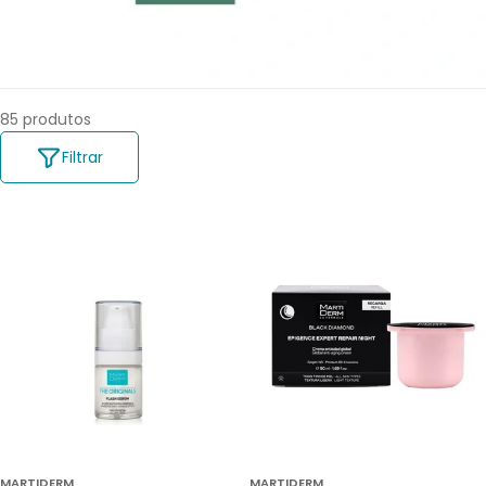
O
:
85 produtos
Filtrar
MARTIDERM
MARTIDERM