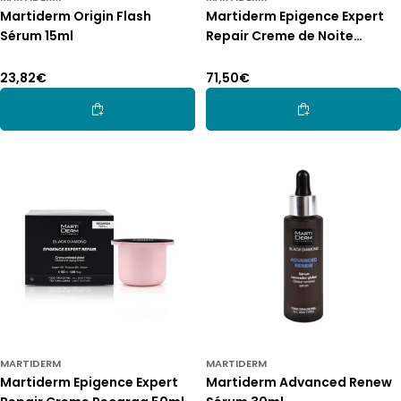
Martiderm Origin Flash
Martiderm Epigence Expert
Sérum 15ml
Repair Creme de Noite
Recarga 50ml
Preço
23,82€
Preço
71,50€
normal
normal
Adicionar Ao Carrinho
Adicionar Ao Car
MARTIDERM
MARTIDERM
Martiderm Epigence Expert
Martiderm Advanced Renew