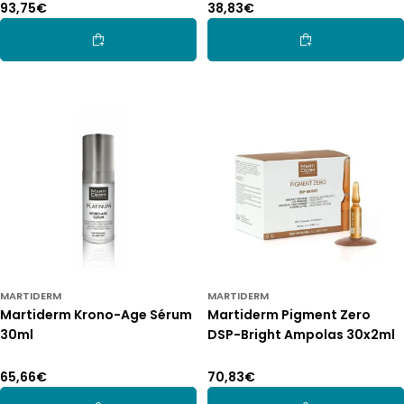
Preço
93,75€
Preço
38,83€
normal
normal
Adicionar Ao Carrinho
Adicionar Ao Car
MARTIDERM
MARTIDERM
Martiderm Krono-Age Sérum
Martiderm Pigment Zero
30ml
DSP-Bright Ampolas 30x2ml
Preço
65,66€
Preço
70,83€
normal
normal