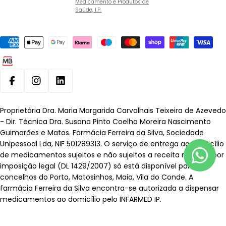
Medicamento e Produtos de
Saúde, I.P.
Métodos
de
pagamento
Facebook
Instagram
Linkedin
Proprietária Dra. Maria Margarida Carvalhais Teixeira de Azevedo
- Dir. Técnica Dra. Susana Pinto Coelho Moreira Nascimento
Guimarães e Matos. Farmácia Ferreira da Silva, Sociedade
Unipessoal Lda, NIF 501289313. O serviço de entrega ao domicílio
de medicamentos sujeitos e não sujeitos a receita médica, por
imposição legal (DL 1429/2007) só está disponível para os
concelhos do Porto, Matosinhos, Maia, Vila do Conde. A
farmácia Ferreira da Silva encontra-se autorizada a dispensar
medicamentos ao domicílio pelo INFARMED IP.