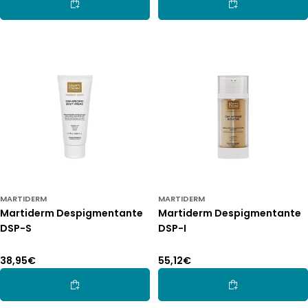
Adicionar Ao Carrinho
Adicionar Ao Car
MARTIDERM
MARTIDERM
Martiderm Despigmentante
Martiderm Despigmentante
DSP-S
DSP-I
Preço
38,95€
Preço
55,12€
normal
normal
Adicionar Ao Carrinho
Adicionar Ao Car