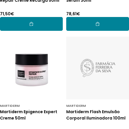
Repair Creme Recarga 50ml
Sérum 30ml
Preço
71,50€
Preço
78,61€
normal
normal
Adicionar Ao Carrinho
Adicionar Ao Car
MARTIDERM
MARTIDERM
Martiderm Epigence Expert
Martiderm Flash Emulsão
Creme 50ml
Corporal Iluminadora 100ml