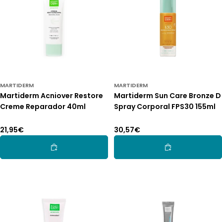
MARTIDERM
MARTIDERM
Martiderm Acniover Restore
Martiderm Sun Care Bronze D
Creme Reparador 40ml
Spray Corporal FPS30 155ml
Preço
21,95€
Preço
30,57€
normal
normal
Adicionar Ao Carrinho
Adicionar Ao Car