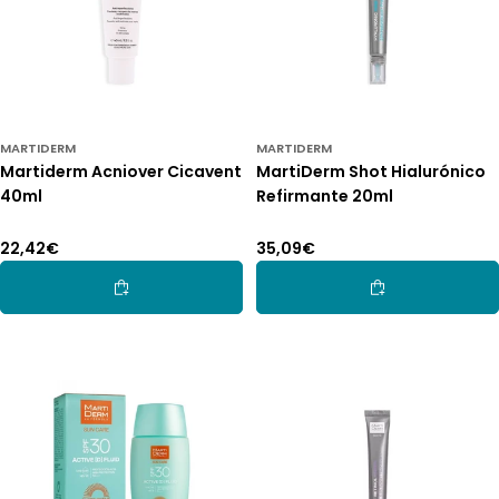
MARTIDERM
MARTIDERM
Martiderm Acniover Cicavent
MartiDerm Shot Hialurónico
40ml
Refirmante 20ml
Preço
22,42€
Preço
35,09€
normal
normal
Adicionar Ao Carrinho
Adicionar Ao Car