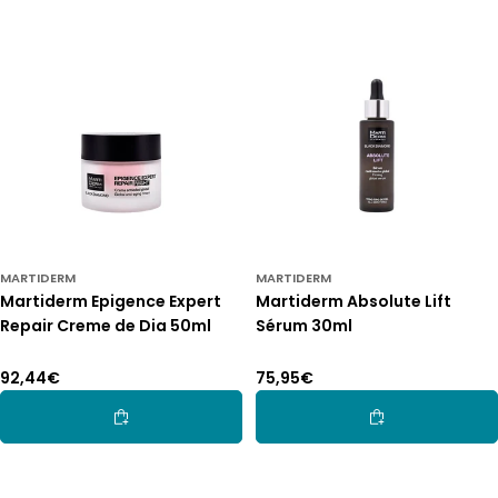
MARTIDERM
MARTIDERM
Martiderm Epigence Expert
Martiderm Absolute Lift
Repair Creme de Dia 50ml
Sérum 30ml
Preço
92,44€
Preço
75,95€
normal
normal
Adicionar Ao Carrinho
Adicionar Ao Car